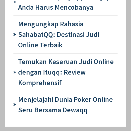
Anda Harus Mencobanya
Mengungkap Rahasia
SahabatQQ: Destinasi Judi
Online Terbaik
Temukan Keseruan Judi Online
dengan Ituqq: Review
Komprehensif
Menjelajahi Dunia Poker Online
Seru Bersama Dewaqq