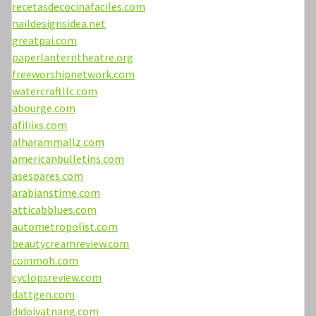
recetasdecocinafaciles.com
naildesignsidea.net
greatpai.com
paperlanterntheatre.org
freeworshipnetwork.com
watercraftllc.com
abourge.com
afiliixs.com
alharammallz.com
americanbulletins.com
asespares.com
arabianstime.com
atticabblues.com
autometropolist.com
beautycreamreview.com
coinmoh.com
cyclopsreview.com
dattgen.com
didoivatnang.com