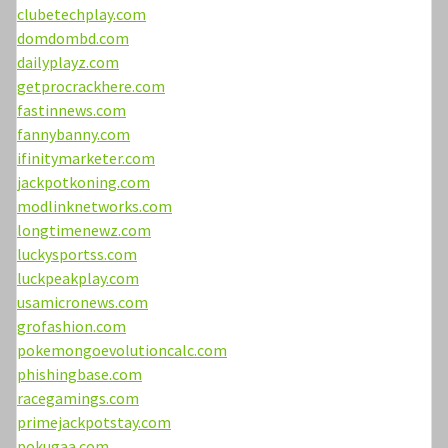
clubetechplay.com
domdombd.com
dailyplayz.com
getprocrackhere.com
fastinnews.com
fannybanny.com
ifinitymarketer.com
jackpotkoning.com
modlinknetworks.com
longtimenewz.com
luckysportss.com
luckpeakplay.com
usamicronews.com
grofashion.com
pokemongoevolutioncalc.com
phishingbase.com
racegamings.com
primejackpotstay.com
pokugaa.com