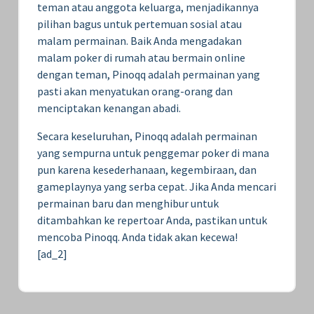
teman atau anggota keluarga, menjadikannya
pilihan bagus untuk pertemuan sosial atau
malam permainan. Baik Anda mengadakan
malam poker di rumah atau bermain online
dengan teman, Pinoqq adalah permainan yang
pasti akan menyatukan orang-orang dan
menciptakan kenangan abadi.
Secara keseluruhan, Pinoqq adalah permainan
yang sempurna untuk penggemar poker di mana
pun karena kesederhanaan, kegembiraan, dan
gameplaynya yang serba cepat. Jika Anda mencari
permainan baru dan menghibur untuk
ditambahkan ke repertoar Anda, pastikan untuk
mencoba Pinoqq. Anda tidak akan kecewa!
[ad_2]