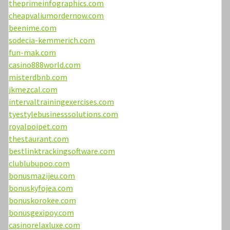
theprimeinfographics.com
cheapvaliumordernow.com
beenime.com
sodecia-kemmerich.com
fun-mak.com
casino888world.com
misterdbnb.com
jkmezcal.com
intervaltrainingexercises.com
tyestylebusinesssolutions.com
royalpoipet.com
thestaurant.com
bestlinktrackingsoftware.com
clublubupoo.com
bonusmazijeu.com
bonuskyfojea.com
bonuskorokee.com
bonusgexipoy.com
casinorelaxluxe.com