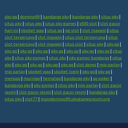
pkv qq
|
domino99
|
bandarqq pkv
|
bandarqq pkv
|
situs pkv
|
situs pkv
|
situs pkv
|
situs pkv games
|
x500 slot
|
slot gacor
hari ini
|
sbobet wap
|
situs qq
|
pg slot
|
slot maxwin
|
situs
slot terpercaya
|
slot maxwin
|
situs slot terpercaya
|
situs
slot terpercaya
|
slot maxwin
|
situs slot
|
situs pkv
|
pkv qq
|
pkv qq
|
pkv qq
|
pkv qq
|
pkv qq
|
pkv qq
|
pkv qq
|
pkv qq
|
situs
pkv
|
situs pkv games
|
situs pkv
|
pkv games bandarqq
|
situs
pkv
|
pkv qq
|
pkv qq
|
pkv qq
|
pkv qq
|
slot demo
|
mix parlay
|
mix parlay
|
sbobet wap
|
sbobet login
|
pkv qq
|
pkv qq
|
menuqq
|
murniqq
|
hematqq
|
bandarqq pkv
|
qq poker
|
bandarqq pkv
|
pkv games
|
situs pkv
|
mix parlay
|
slot gacor
resmi
|
slot gacor resmi
|
slot gacor resmi
|
bandarqq pkv
|
situs pkv
|
slot77
|
maindomino99.pkvgamesresmi.org