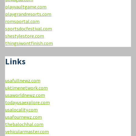
playvaultgame.com
playgrandresorts.com
romsportal.com
sportsdocfestival.com
shestylestore.com
thingsiwontfinish.com
Links
usafullnewz.com
uktimenetwork.com
usaworldnewz.com
todayusaexplore.com
usalocality.com
usafournewz.com
thebalochhal.com
vehicularmaster.com