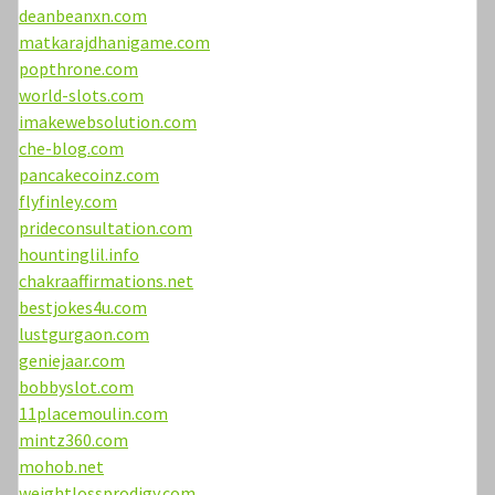
deanbeanxn.com
matkarajdhanigame.com
popthrone.com
world-slots.com
imakewebsolution.com
che-blog.com
pancakecoinz.com
flyfinley.com
prideconsultation.com
hountinglil.info
chakraaffirmations.net
bestjokes4u.com
lustgurgaon.com
geniejaar.com
bobbyslot.com
11placemoulin.com
mintz360.com
mohob.net
weightlossprodigy.com