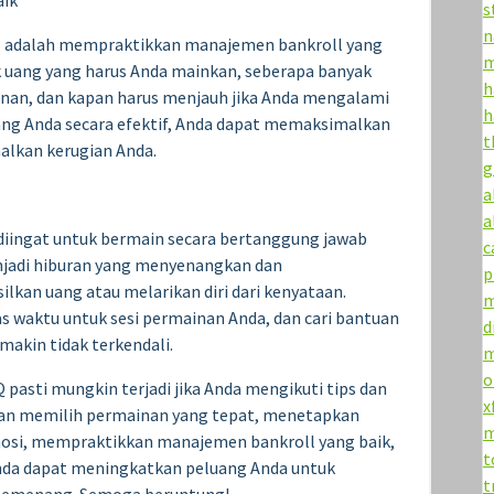
aik
s
n
tual adalah mempraktikkan manajemen bankroll yang
m
ak uang yang harus Anda mainkan, seberapa banyak
h
inan, dan kapan harus menjauh jika Anda mengalami
h
ng Anda secara efektif, Anda dapat memaksimalkan
t
lkan kerugian Anda.
g
a
a
 diingat untuk bermain secara bertanggung jawab
c
enjadi hiburan yang menyenangkan dan
p
kan uang atau melarikan diri dari kenyataan.
m
as waktu untuk sesi permainan Anda, dan cari bantuan
d
makin tidak terkendali.
m
o
pasti mungkin terjadi jika Anda mengikuti tips dan
x
Dengan memilih permainan yang tepat, menetapkan
m
si, mempraktikkan manajemen bankroll yang baik,
t
nda dapat meningkatkan peluang Anda untuk
t