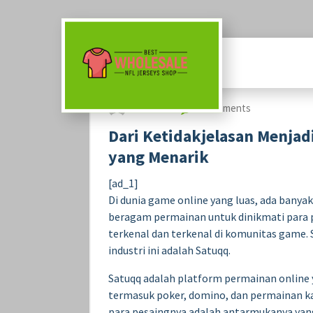
Skip
to
content
PKV Games adalah tempat terbaik
untuk bermain poker online.
Nikmati permainan poker dengan
Admin
0 Comments
fitur unggulan dan peluang menang
yang tinggi.
Dari Ketidakjelasan Menjad
yang Menarik
[ad_1]
Di dunia game online yang luas, ada banya
beragam permainan untuk dinikmati para 
terkenal dan terkenal di komunitas game. 
industri ini adalah Satuqq.
Satuqq adalah platform permainan onlin
termasuk poker, domino, dan permainan ka
para pesaingnya adalah antarmukanya yan