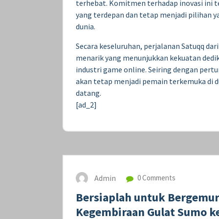
terhebat. Komitmen terhadap inovasi ini
yang terdepan dan tetap menjadi pilihan y
dunia.
Secara keseluruhan, perjalanan Satuqq dari
menarik yang menunjukkan kekuatan dedik
industri game online. Seiring dengan per
akan tetap menjadi pemain terkemuka di 
datang.
[ad_2]
Admin
0 Comments
Bersiaplah untuk Bergemu
Kegembiraan Gulat Sumo ke