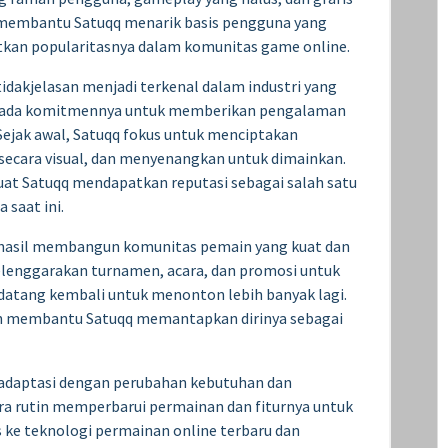
ah membantu Satuqq menarik basis pengguna yang
tkan popularitasnya dalam komunitas game online.
dakjelasan menjadi terkenal dalam industri yang
 pada komitmennya untuk memberikan pengalaman
ejak awal, Satuqq fokus untuk menciptakan
secara visual, dan menyenangkan untuk dimainkan.
uat Satuqq mendapatkan reputasi sebagai salah satu
 saat ini.
berhasil membangun komunitas pemain yang kuat dan
yelenggarakan turnamen, acara, dan promosi untuk
datang kembali untuk menonton lebih banyak lagi.
h membantu Satuqq memantapkan dirinya sebagai
eradaptasi dengan perubahan kebutuhan dan
ara rutin memperbarui permainan dan fiturnya untuk
ke teknologi permainan online terbaru dan