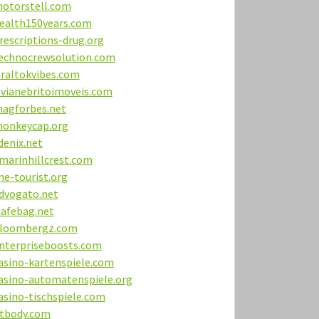
otorstell.com
ealth150years.com
rescriptions-drug.org
echnocrewsolution.com
iraltokvibes.com
ivianebritoimoveis.com
agforbes.net
onkeycap.org
denix.net
marinhillcrest.com
he-tourist.org
dvogato.net
safebag.net
loombergz.com
nterpriseboosts.com
asino-kartenspiele.com
asino-automatenspiele.org
asino-tischspiele.com
tbody.com