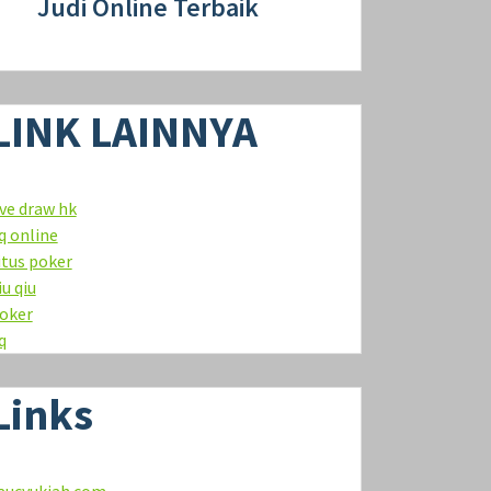
Judi Online Terbaik
LINK LAINNYA
ive draw hk
q online
itus poker
iu qiu
oker
q
Links