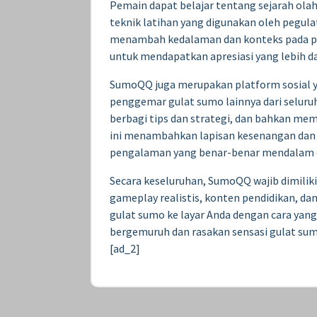
Pemain dapat belajar tentang sejarah olah
teknik latihan yang digunakan oleh pegul
menambah kedalaman dan konteks pada 
untuk mendapatkan apresiasi yang lebih da
SumoQQ juga merupakan platform sosial
penggemar gulat sumo lainnya dari seluru
berbagi tips dan strategi, dan bahkan me
ini menambahkan lapisan kesenangan dan 
pengalaman yang benar-benar mendalam 
Secara keseluruhan, SumoQQ wajib dimili
gameplay realistis, konten pendidikan, d
gulat sumo ke layar Anda dengan cara yang
bergemuruh dan rasakan sensasi gulat su
[ad_2]