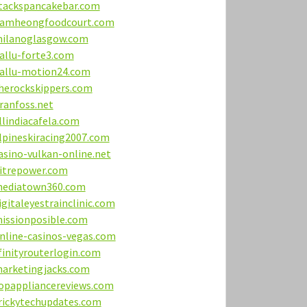
tackspancakebar.com
amheongfoodcourt.com
ilanoglasgow.com
allu-forte3.com
allu-motion24.com
herockskippers.com
ranfoss.net
llindiacafela.com
lpineskiracing2007.com
asino-vulkan-online.net
itrepower.com
ediatown360.com
igitaleyestrainclinic.com
issionposible.com
nline-casinos-vegas.com
finityrouterlogin.com
arketingjacks.com
opappliancereviews.com
rickytechupdates.com