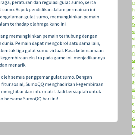
raga, peraturan dan regulasi gulat sumo, serta
m
at sumo. Aspek pendidikan dalam permainan ini
h
pengalaman gulat sumo, memungkinkan pemain
p
lam terhadap olahraga kuno ini.
t
v
 yang memungkinkan pemain terhubung dengan
v
h dunia. Pemain dapat mengobrol satu sama lain,
m
mbentuk liga gulat sumo virtual. Rasa kebersamaan
m
kegembiraan ekstra pada game ini, menjadikannya
s
dan menarik.
a
t
ki oleh semua penggemar gulat sumo. Dengan
a
an fitur sosial, SumoQQ menghadirkan kegembiraan
i
 menghibur dan informatif. Jadi bersiaplah untuk
b
mo bersama SumoQQ hari ini!
e
c
c
c
o