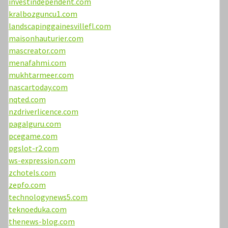
investindependent.com
kralbozguncu1.com
landscapinggainesvillefl.com
maisonhauturier.com
mascreator.com
menafahmi.com
mukhtarmeer.com
nascartoday.com
nqted.com
nzdriverlicence.com
pagalguru.com
pcegame.com
pgslot-r2.com
ws-expression.com
zchotels.com
zepfo.com
technologynews5.com
teknoeduka.com
thenews-blog.com