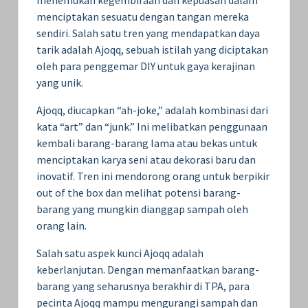
menemukan kegembiraan dan kepuasan dalam
menciptakan sesuatu dengan tangan mereka
sendiri. Salah satu tren yang mendapatkan daya
tarik adalah Ajoqq, sebuah istilah yang diciptakan
oleh para penggemar DIY untuk gaya kerajinan
yang unik.
Ajoqq, diucapkan “ah-joke,” adalah kombinasi dari
kata “art” dan “junk.” Ini melibatkan penggunaan
kembali barang-barang lama atau bekas untuk
menciptakan karya seni atau dekorasi baru dan
inovatif. Tren ini mendorong orang untuk berpikir
out of the box dan melihat potensi barang-
barang yang mungkin dianggap sampah oleh
orang lain.
Salah satu aspek kunci Ajoqq adalah
keberlanjutan. Dengan memanfaatkan barang-
barang yang seharusnya berakhir di TPA, para
pecinta Ajoqq mampu mengurangi sampah dan