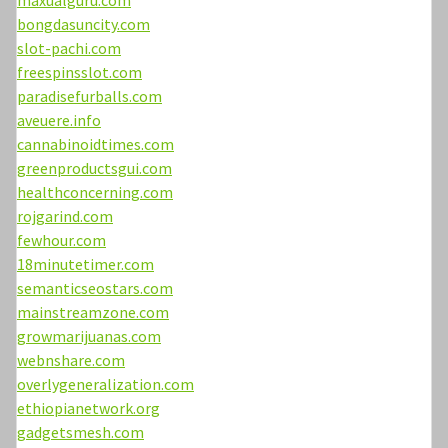
maxualguru.com
bongdasuncity.com
slot-pachi.com
freespinsslot.com
paradisefurballs.com
aveuere.info
cannabinoidtimes.com
greenproductsgui.com
healthconcerning.com
rojgarind.com
fewhour.com
18minutetimer.com
semanticseostars.com
mainstreamzone.com
growmarijuanas.com
webnshare.com
overlygeneralization.com
ethiopianetwork.org
gadgetsmesh.com