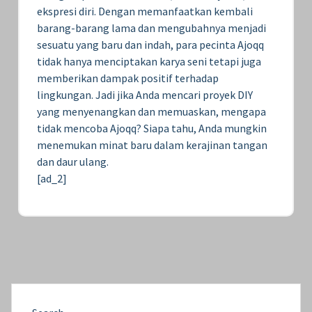
ekspresi diri. Dengan memanfaatkan kembali
barang-barang lama dan mengubahnya menjadi
sesuatu yang baru dan indah, para pecinta Ajoqq
tidak hanya menciptakan karya seni tetapi juga
memberikan dampak positif terhadap
lingkungan. Jadi jika Anda mencari proyek DIY
yang menyenangkan dan memuaskan, mengapa
tidak mencoba Ajoqq? Siapa tahu, Anda mungkin
menemukan minat baru dalam kerajinan tangan
dan daur ulang.
[ad_2]