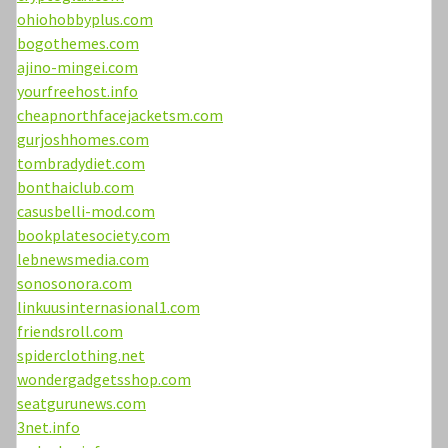
ohiohobbyplus.com
bogothemes.com
ajino-mingei.com
yourfreehost.info
cheapnorthfacejacketsm.com
gurjoshhomes.com
tombradydiet.com
bonthaiclub.com
casusbelli-mod.com
bookplatesociety.com
lebnewsmedia.com
sonosonora.com
linkuusinternasional1.com
friendsroll.com
spiderclothing.net
wondergadgetsshop.com
seatgurunews.com
3net.info