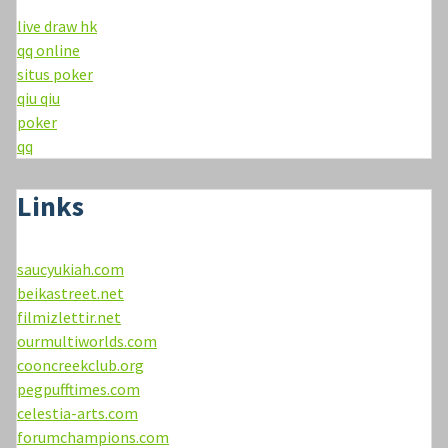
live draw hk
qq online
situs poker
qiu qiu
poker
qq
Links
saucyukiah.com
beikastreet.net
filmizlettir.net
ourmultiworlds.com
cooncreekclub.org
pegpufftimes.com
celestia-arts.com
forumchampions.com