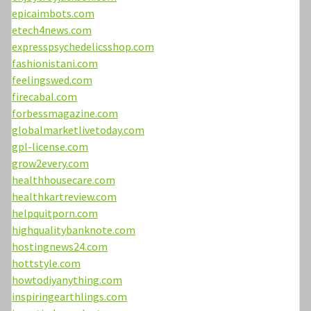
epicaimbots.com
etech4news.com
expresspsychedelicsshop.com
fashionistani.com
feelingswed.com
firecabal.com
forbessmagazine.com
globalmarketlivetoday.com
gpl-license.com
grow2every.com
healthhousecare.com
healthkartreview.com
helpquitporn.com
highqualitybanknote.com
hostingnews24.com
hottstyle.com
howtodiyanything.com
inspiringearthlings.com