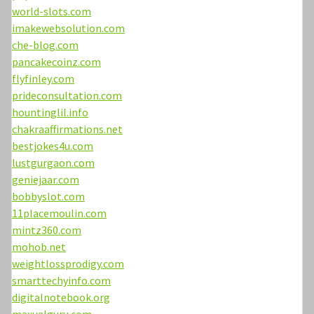
world-slots.com
imakewebsolution.com
che-blog.com
pancakecoinz.com
flyfinley.com
prideconsultation.com
hountinglil.info
chakraaffirmations.net
bestjokes4u.com
lustgurgaon.com
geniejaar.com
bobbyslot.com
11placemoulin.com
mintz360.com
mohob.net
weightlossprodigy.com
smarttechyinfo.com
digitalnotebook.org