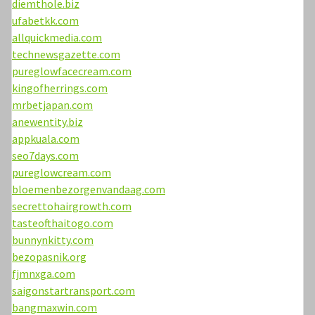
diemthole.biz
ufabetkk.com
allquickmedia.com
technewsgazette.com
pureglowfacecream.com
kingofherrings.com
mrbetjapan.com
anewentity.biz
appkuala.com
seo7days.com
pureglowcream.com
bloemenbezorgenvandaag.com
secrettohairgrowth.com
tasteofthaitogo.com
bunnynkitty.com
bezopasnik.org
fjmnxga.com
saigonstartransport.com
bangmaxwin.com