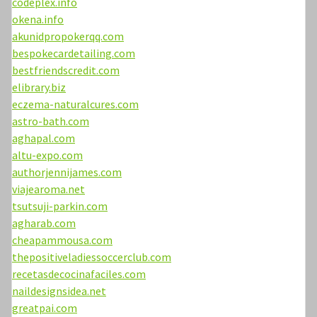
codeplex.info
okena.info
akunidpropokerqq.com
bespokecardetailing.com
bestfriendscredit.com
elibrary.biz
eczema-naturalcures.com
astro-bath.com
aghapal.com
altu-expo.com
authorjennijames.com
viajearoma.net
tsutsuji-parkin.com
agharab.com
cheapammousa.com
thepositiveladiessoccerclub.com
recetasdecocinafaciles.com
naildesignsidea.net
greatpai.com