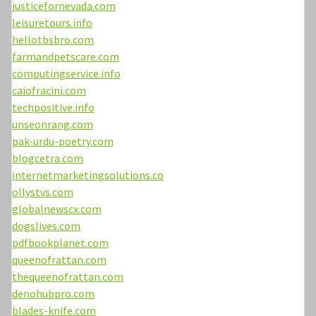
justicefornevada.com
leisuretours.info
hellotbsbro.com
farmandpetscare.com
computingservice.info
caiofracini.com
techpositive.info
unseonrang.com
pak-urdu-poetry.com
blogcetra.com
internetmarketingsolutions.co
ollystvs.com
globalnewscx.com
dogslives.com
pdfbookplanet.com
queenofrattan.com
thequeenofrattan.com
denohubpro.com
blades-knife.com