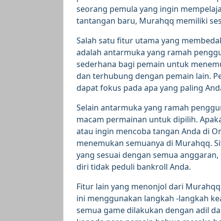
seorang pemula yang ingin mempelajar
tantangan baru, Murahqq memiliki se
Salah satu fitur utama yang membedak
adalah antarmuka yang ramah penggun
sederhana bagi pemain untuk menem
dan terhubung dengan pemain lain. 
dapat fokus pada apa yang paling Anda
Selain antarmuka yang ramah penggu
macam permainan untuk dipilih. Apaka
atau ingin mencoba tangan Anda di O
menemukan semuanya di Murahqq. Sit
yang sesuai dengan semua anggaran,
diri tidak peduli bankroll Anda.
Fitur lain yang menonjol dari Murahqq
ini menggunakan langkah -langkah k
semua game dilakukan dengan adil da