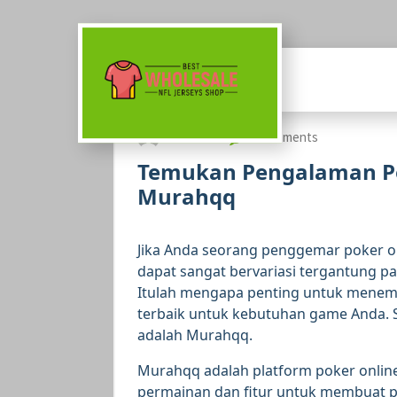
Skip
to
content
PKV Games adalah tempat
terbaik untuk bermain poker
online. Nikmati permainan poker
Admin
0 Comments
dengan fitur unggulan dan
peluang menang yang tinggi.
Temukan Pengalaman Pok
Murahqq
Jika Anda seorang penggemar poker o
dapat sangat bervariasi tergantung pa
Itulah mengapa penting untuk mene
terbaik untuk kebutuhan game Anda. Sa
adalah Murahqq.
Murahqq adalah platform poker onli
permainan dan fitur untuk membuat pe