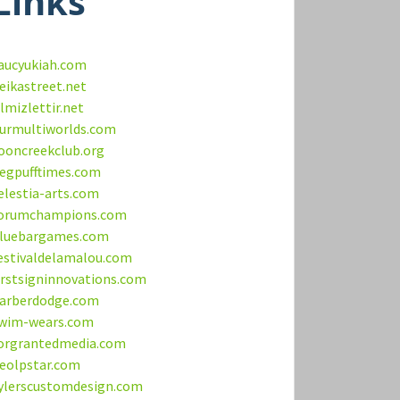
Links
aucyukiah.com
eikastreet.net
ilmizlettir.net
urmultiworlds.com
ooncreekclub.org
egpufftimes.com
elestia-arts.com
orumchampions.com
luebargames.com
estivaldelamalou.com
irstsigninnovations.com
arberdodge.com
wim-wears.com
orgrantedmedia.com
eolpstar.com
ylerscustomdesign.com