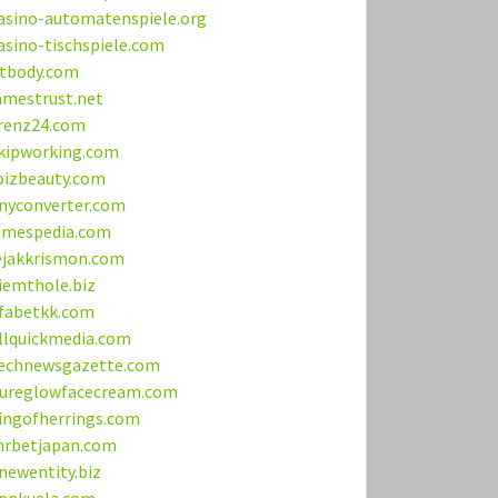
asino-automatenspiele.org
asino-tischspiele.com
tbody.com
amestrust.net
renz24.com
kipworking.com
oizbeauty.com
nyconverter.com
imespedia.com
ejakkrismon.com
iemthole.biz
fabetkk.com
llquickmedia.com
echnewsgazette.com
ureglowfacecream.com
ingofherrings.com
rbetjapan.com
newentity.biz