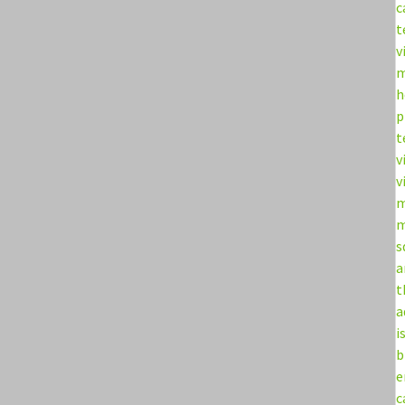
c
t
v
m
h
p
t
v
v
m
m
s
a
t
a
i
b
e
c