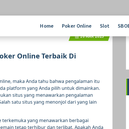
Home
Poker Online
Slot
SBO
16
MAR 2025
er Online Terbaik Di
nline, maka Anda tahu bahwa pengalaman itu
da platform yang Anda pilih untuk dimainkan.
mukan situs yang menawarkan pengalaman
lah satu situs yang menonjol dari yang lain
ne terkemuka yang menawarkan berbagai
main tetap terhibur dan terlibat. Apakah Anda