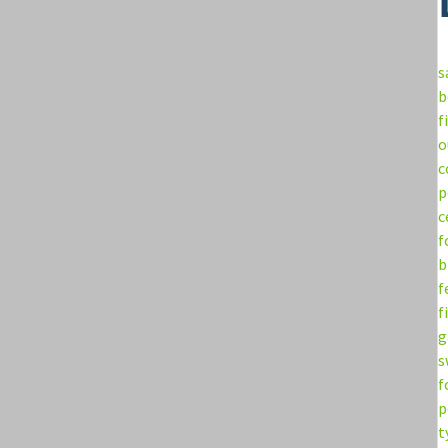
s
b
f
o
c
p
c
f
b
f
f
g
s
f
p
t