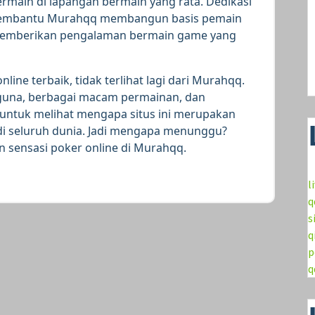
main di lapangan bermain yang rata. Dedikasi
h membantu Murahqq membangun basis pemain
 memberikan pengalaman bermain game yang
ine terbaik, tidak terlihat lagi dari Murahqq.
una, berbagai macam permainan, dan
untuk melihat mengapa situs ini merupakan
di seluruh dunia. Jadi mengapa menunggu?
n sensasi poker online di Murahqq.
l
q
s
q
p
q