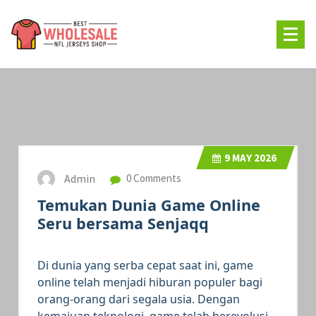
Skip
to
content
PKV Games adalah tempat terbaik untuk bermain poker online. Nikmati permainan pok
dengan fitur unggulan dan peluang menang yang tinggi.
9
MAY 2026
Admin
0 Comments
Temukan Dunia Game Online
Seru bersama Senjaqq
Di dunia yang serba cepat saat ini, game
online telah menjadi hiburan populer bagi
orang-orang dari segala usia. Dengan