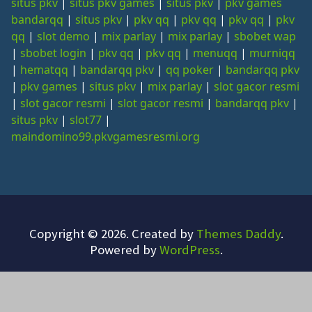
situs pkv
|
situs pkv games
|
situs pkv
|
pkv games
bandarqq
|
situs pkv
|
pkv qq
|
pkv qq
|
pkv qq
|
pkv
qq
|
slot demo
|
mix parlay
|
mix parlay
|
sbobet wap
|
sbobet login
|
pkv qq
|
pkv qq
|
menuqq
|
murniqq
|
hematqq
|
bandarqq pkv
|
qq poker
|
bandarqq pkv
|
pkv games
|
situs pkv
|
mix parlay
|
slot gacor resmi
|
slot gacor resmi
|
slot gacor resmi
|
bandarqq pkv
|
situs pkv
|
slot77
|
maindomino99.pkvgamesresmi.org
Copyright © 2026. Created by
Themes Daddy
.
Powered by
WordPress
.