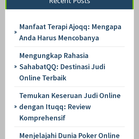
Recent Posts
Manfaat Terapi Ajoqq: Mengapa
Anda Harus Mencobanya
Mengungkap Rahasia
SahabatQQ: Destinasi Judi
Online Terbaik
Temukan Keseruan Judi Online
dengan Ituqq: Review
Komprehensif
Menjelajahi Dunia Poker Online