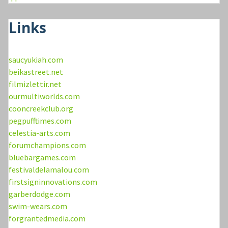
Links
saucyukiah.com
beikastreet.net
filmizlettir.net
ourmultiworlds.com
cooncreekclub.org
pegpufftimes.com
celestia-arts.com
forumchampions.com
bluebargames.com
festivaldelamalou.com
firstsigninnovations.com
garberdodge.com
swim-wears.com
forgrantedmedia.com