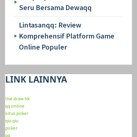
Seru Bersama Dewaqq
Lintasanqq: Review
Komprehensif Platform Game
Online Populer
LINK LAINNYA
live draw hk
qq online
situs poker
qiu qiu
poker
qq