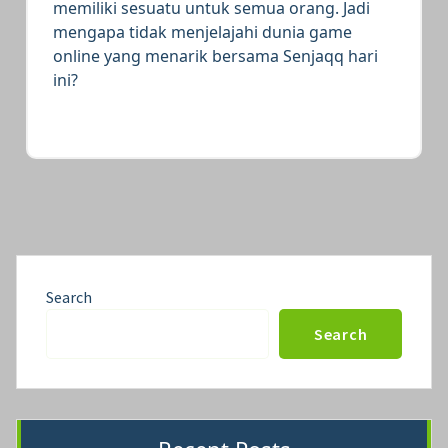
memiliki sesuatu untuk semua orang. Jadi
mengapa tidak menjelajahi dunia game
online yang menarik bersama Senjaqq hari
ini?
Search
Search