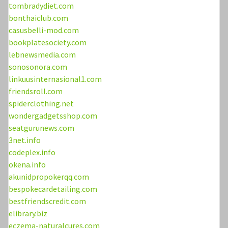
tombradydiet.com
bonthaiclub.com
casusbelli-mod.com
bookplatesociety.com
lebnewsmedia.com
sonosonora.com
linkuusinternasional1.com
friendsroll.com
spiderclothing.net
wondergadgetsshop.com
seatgurunews.com
3net.info
codeplex.info
okena.info
akunidpropokerqq.com
bespokecardetailing.com
bestfriendscredit.com
elibrary.biz
eczema-naturalcures.com