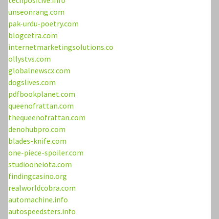
techpositive.info
unseonrang.com
pak-urdu-poetry.com
blogcetra.com
internetmarketingsolutions.co
ollystvs.com
globalnewscx.com
dogslives.com
pdfbookplanet.com
queenofrattan.com
thequeenofrattan.com
denohubpro.com
blades-knife.com
one-piece-spoiler.com
studiooneiota.com
findingcasino.org
realworldcobra.com
automachine.info
autospeedsters.info