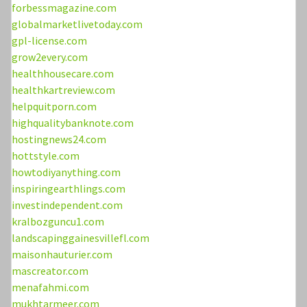
forbessmagazine.com
globalmarketlivetoday.com
gpl-license.com
grow2every.com
healthhousecare.com
healthkartreview.com
helpquitporn.com
highqualitybanknote.com
hostingnews24.com
hottstyle.com
howtodiyanything.com
inspiringearthlings.com
investindependent.com
kralbozguncu1.com
landscapinggainesvillefl.com
maisonhauturier.com
mascreator.com
menafahmi.com
mukhtarmeer.com