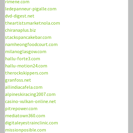
rimene.com
ledepanneur-pigalle.com
dvd-digest.net
theartistsmarketnola.com
chiranaplus.biz
stackspancakebar.com
namheongfoodcourt.com
milanoglasgow.com
hallu-forte3.com
hallu-motion24.com
therockskippers.com
granfoss.net
allindiacafela.com
alpineskiracing2007.com
casino-vulkan-online.net
pitrepower.com
mediatown360.com
digitaleyestrainclinic.com
missionposible.com