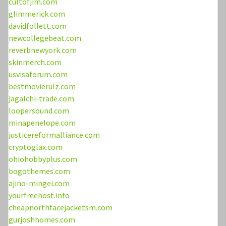
cultofjim.com
glimmerick.com
davidfollett.com
newcollegebeat.com
reverbnewyork.com
skinmerch.com
usvisaforum.com
bestmovierulz.com
jagalchi-trade.com
loopersound.com
minapenelope.com
justicereformalliance.com
cryptoglax.com
ohiohobbyplus.com
bogothemes.com
ajino-mingei.com
yourfreehost.info
cheapnorthfacejacketsm.com
gurjoshhomes.com