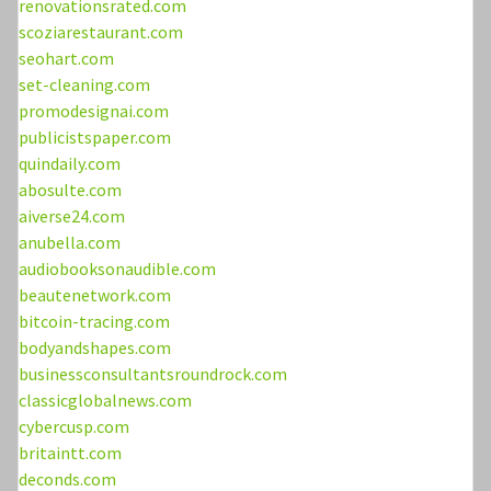
renovationsrated.com
scoziarestaurant.com
seohart.com
set-cleaning.com
promodesignai.com
publicistspaper.com
quindaily.com
abosulte.com
aiverse24.com
anubella.com
audiobooksonaudible.com
beautenetwork.com
bitcoin-tracing.com
bodyandshapes.com
businessconsultantsroundrock.com
classicglobalnews.com
cybercusp.com
britaintt.com
deconds.com