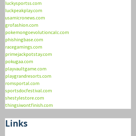
luckysportss.com
luckpeakplay.com
usamicronews.com
grofashion.com
pokemongoevolutioncalc.com
phishingbase.com
racegamings.com
primejackpotstay.com
pokugaa.com
playvaultgame.com
playgrandresorts.com
romsportal.com
sportsdocfestival.com
shestylestore.com
thingsiwontfinish.com
Links