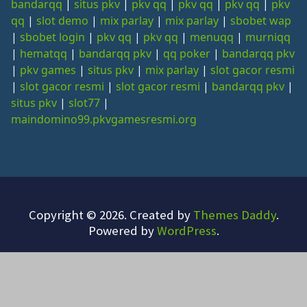
bandarqq
|
situs pkv
|
pkv qq
|
pkv qq
|
pkv qq
|
pkv
qq
|
slot demo
|
mix parlay
|
mix parlay
|
sbobet wap
|
sbobet login
|
pkv qq
|
pkv qq
|
menuqq
|
murniqq
|
hematqq
|
bandarqq pkv
|
qq poker
|
bandarqq pkv
|
pkv games
|
situs pkv
|
mix parlay
|
slot gacor resmi
|
slot gacor resmi
|
slot gacor resmi
|
bandarqq pkv
|
situs pkv
|
slot77
|
maindomino99.pkvgamesresmi.org
Copyright © 2026. Created by
Themes Daddy
.
Powered by
WordPress
.