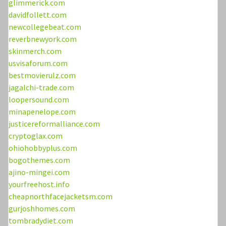
glimmerick.com
davidfollett.com
newcollegebeat.com
reverbnewyork.com
skinmerch.com
usvisaforum.com
bestmovierulz.com
jagalchi-trade.com
loopersound.com
minapenelope.com
justicereformalliance.com
cryptoglax.com
ohiohobbyplus.com
bogothemes.com
ajino-mingei.com
yourfreehost.info
cheapnorthfacejacketsm.com
gurjoshhomes.com
tombradydiet.com