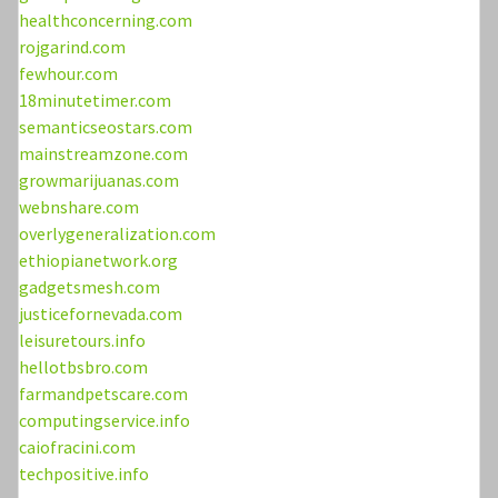
healthconcerning.com
rojgarind.com
fewhour.com
18minutetimer.com
semanticseostars.com
mainstreamzone.com
growmarijuanas.com
webnshare.com
overlygeneralization.com
ethiopianetwork.org
gadgetsmesh.com
justicefornevada.com
leisuretours.info
hellotbsbro.com
farmandpetscare.com
computingservice.info
caiofracini.com
techpositive.info