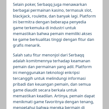
Selain poker, Serbaqq juga menawarkan
berbagai permainan kasino, termasuk slot,
blackjack, roulette, dan banyak lagi. Platform
ini bermitra dengan beberapa penyedia
game terkemuka di industri untuk
memastikan bahwa pemain memiliki akses
ke game berkualitas tinggi dengan fitur dan
grafis menarik.
Salah satu fitur menonjol dari Serbaqq
adalah komitmennya terhadap keamanan
pemain dan permainan yang adil. Platform
ini menggunakan teknologi enkripsi
tercanggih untuk melindungi informasi
pribadi dan keuangan pemain, dan semua
game diaudit secara berkala untuk
memastikan keadilan. Artinya, pemain dapat
menikmati game favoritnya dengan tenang,
mengetahui bahwa mereka bermain di