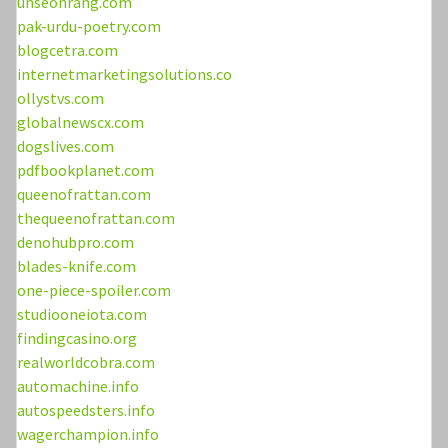
unseonrang.com
pak-urdu-poetry.com
blogcetra.com
internetmarketingsolutions.co
ollystvs.com
globalnewscx.com
dogslives.com
pdfbookplanet.com
queenofrattan.com
thequeenofrattan.com
denohubpro.com
blades-knife.com
one-piece-spoiler.com
studiooneiota.com
findingcasino.org
realworldcobra.com
automachine.info
autospeedsters.info
wagerchampion.info