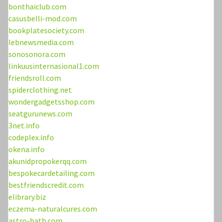
bonthaiclub.com
casusbelli-mod.com
bookplatesociety.com
lebnewsmedia.com
sonosonora.com
linkuusinternasional1.com
friendsroll.com
spiderclothing.net
wondergadgetsshop.com
seatgurunews.com
3net.info
codeplex.info
okena.info
akunidpropokerqq.com
bespokecardetailing.com
bestfriendscredit.com
elibrary.biz
eczema-naturalcures.com
astro-bath.com