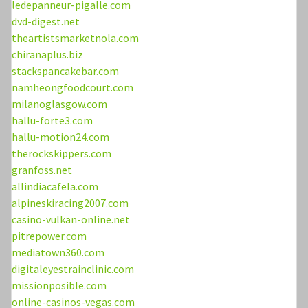
ledepanneur-pigalle.com
dvd-digest.net
theartistsmarketnola.com
chiranaplus.biz
stackspancakebar.com
namheongfoodcourt.com
milanoglasgow.com
hallu-forte3.com
hallu-motion24.com
therockskippers.com
granfoss.net
allindiacafela.com
alpineskiracing2007.com
casino-vulkan-online.net
pitrepower.com
mediatown360.com
digitaleyestrainclinic.com
missionposible.com
online-casinos-vegas.com