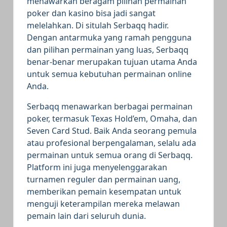
menawarkan beragam pilihan permainan
poker dan kasino bisa jadi sangat
melelahkan. Di situlah Serbaqq hadir.
Dengan antarmuka yang ramah pengguna
dan pilihan permainan yang luas, Serbaqq
benar-benar merupakan tujuan utama Anda
untuk semua kebutuhan permainan online
Anda.
Serbaqq menawarkan berbagai permainan
poker, termasuk Texas Hold’em, Omaha, dan
Seven Card Stud. Baik Anda seorang pemula
atau profesional berpengalaman, selalu ada
permainan untuk semua orang di Serbaqq.
Platform ini juga menyelenggarakan
turnamen reguler dan permainan uang,
memberikan pemain kesempatan untuk
menguji keterampilan mereka melawan
pemain lain dari seluruh dunia.