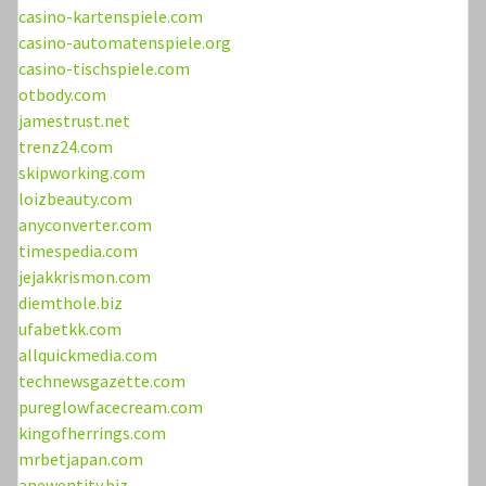
casino-kartenspiele.com
casino-automatenspiele.org
casino-tischspiele.com
otbody.com
jamestrust.net
trenz24.com
skipworking.com
loizbeauty.com
anyconverter.com
timespedia.com
jejakkrismon.com
diemthole.biz
ufabetkk.com
allquickmedia.com
technewsgazette.com
pureglowfacecream.com
kingofherrings.com
mrbetjapan.com
anewentity.biz