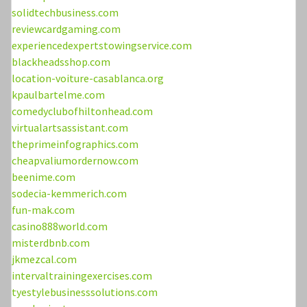
solidtechbusiness.com
reviewcardgaming.com
experiencedexpertstowingservice.com
blackheadsshop.com
location-voiture-casablanca.org
kpaulbartelme.com
comedyclubofhiltonhead.com
virtualartsassistant.com
theprimeinfographics.com
cheapvaliumordernow.com
beenime.com
sodecia-kemmerich.com
fun-mak.com
casino888world.com
misterdbnb.com
jkmezcal.com
intervaltrainingexercises.com
tyestylebusinesssolutions.com