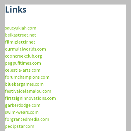
Links
saucyukiah.com
beikastreet.net
filmizlettir.net
ourmultiworlds.com
cooncreekclub.org
pegpufftimes.com
celestia-arts.com
forumchampions.com
bluebargames.com
festivaldelamalou.com
firstsigninnovations.com
garberdodge.com
swim-wears.com
forgrantedmedia.com
peolpstar.com