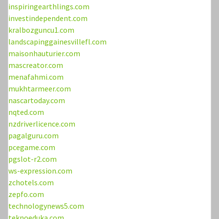
inspiringearthlings.com
investindependent.com
kralbozguncu1.com
landscapinggainesvillefl.com
maisonhauturier.com
mascreator.com
menafahmi.com
mukhtarmeer.com
nascartoday.com
nqted.com
nzdriverlicence.com
pagalguru.com
pcegame.com
pgslot-r2.com
ws-expression.com
zchotels.com
zepfo.com
technologynews5.com
teknoeduka.com