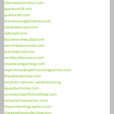
vibecasaconcepts.com
quantum24.info
quantenki.com
businessmagazineusa.com
medicwellcare.com
vidsmall.com
businessnews2day.com
worldnewsrecords.com
sterilepro24.com
solidtechbusiness.com
reviewcardgaming.com
experiencedexpertstowingservice.com
blackheadsshop.com
location-voiture-casablanca.org
kpaulbartelme.com
comedyclubofhiltonhead.com
virtualartsassistant.com
theprimeinfographics.com
cheapvaliumordernow.com