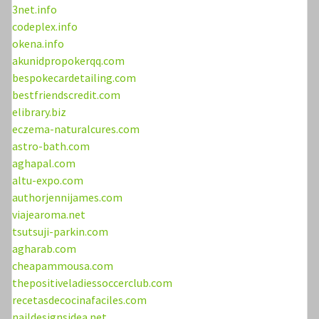
3net.info
codeplex.info
okena.info
akunidpropokerqq.com
bespokecardetailing.com
bestfriendscredit.com
elibrary.biz
eczema-naturalcures.com
astro-bath.com
aghapal.com
altu-expo.com
authorjennijames.com
viajearoma.net
tsutsuji-parkin.com
agharab.com
cheapammousa.com
thepositiveladiessoccerclub.com
recetasdecocinafaciles.com
naildesignsidea.net