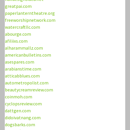
greatpai.com
paperlanterntheatre.org
freeworshipnetwork.com
watercraftllc.com
abourge.com
afiliixs.com
alharammallz.com
americanbulletins.com
asespares.com
arabianstime.com
atticabblues.com
autometropolist.com
beautycreamreview.com
coinmoh.com
cyclopsreview.com
dattgen.com
didoivatnang.com
dogsbarks.com