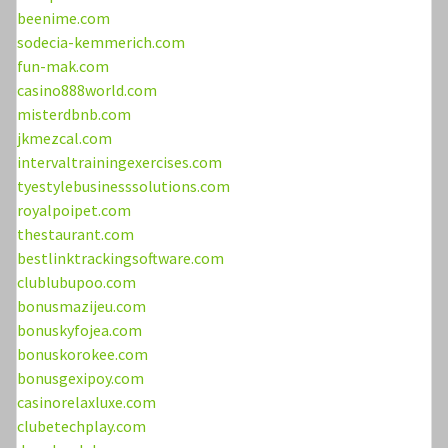
beenime.com
sodecia-kemmerich.com
fun-mak.com
casino888world.com
misterdbnb.com
jkmezcal.com
intervaltrainingexercises.com
tyestylebusinesssolutions.com
royalpoipet.com
thestaurant.com
bestlinktrackingsoftware.com
clublubupoo.com
bonusmazijeu.com
bonuskyfojea.com
bonuskorokee.com
bonusgexipoy.com
casinorelaxluxe.com
clubetechplay.com