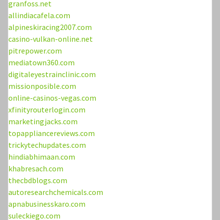
granfoss.net
allindiacafela.com
alpineskiracing2007.com
casino-vulkan-online.net
pitrepower.com
mediatown360.com
digitaleyestrainclinic.com
missionposible.com
online-casinos-vegas.com
xfinityrouterlogin.com
marketingjacks.com
topappliancereviews.com
trickytechupdates.com
hindiabhimaan.com
khabresach.com
thecbdblogs.com
autoresearchchemicals.com
apnabusinesskaro.com
suleckiego.com