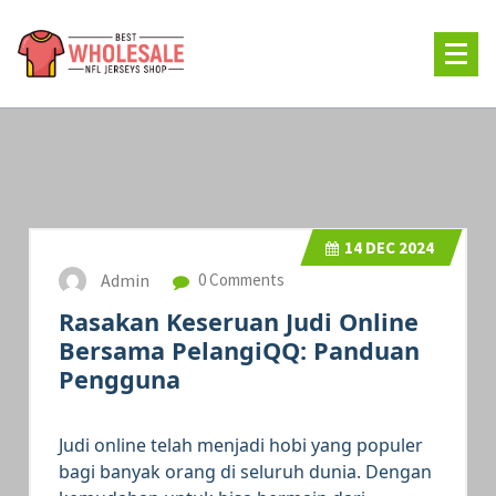
Skip
to
content
PKV Games adalah tempat terbaik untuk bermain poker online. Nikmati permainan pok
dengan fitur unggulan dan peluang menang yang tinggi.
14
DEC 2024
Admin
0 Comments
Rasakan Keseruan Judi Online
Bersama PelangiQQ: Panduan
Pengguna
Judi online telah menjadi hobi yang populer
bagi banyak orang di seluruh dunia. Dengan