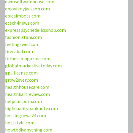
dwmsoftwarehouse.com
enjoytroyjackson.com
epicaimbots.com
etech4news.com
expresspsychedelicsshop.com
fashionistani.com
feelingswed.com
firecabal.com
forbessmagazine.com
globalmarketlivetoday.com
gpl-license.com
grow2every.com
healthhousecare.com
healthkartreview.com
helpquitporn.com
highqualitybanknote.com
hostingnews24.com
hottstyle.com
howtodiyanything.com