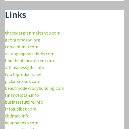
Links
thecedarglenmaltshop.com
georgemason.org
topicinhindi.com
uklanguageacademy.com
lindehealthcarefree.com
allbusinessjobs.info
top10products.net
pickabatours.com
beastmode-bodybuilding.com
financelplan.info
businessfuture.info
infojudibet.com
cbdmap.info
deanbeanxn.com