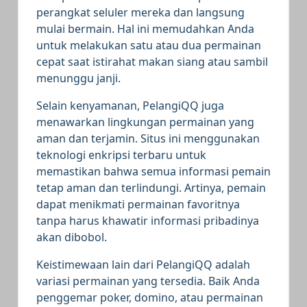
perangkat seluler mereka dan langsung
mulai bermain. Hal ini memudahkan Anda
untuk melakukan satu atau dua permainan
cepat saat istirahat makan siang atau sambil
menunggu janji.
Selain kenyamanan, PelangiQQ juga
menawarkan lingkungan permainan yang
aman dan terjamin. Situs ini menggunakan
teknologi enkripsi terbaru untuk
memastikan bahwa semua informasi pemain
tetap aman dan terlindungi. Artinya, pemain
dapat menikmati permainan favoritnya
tanpa harus khawatir informasi pribadinya
akan dibobol.
Keistimewaan lain dari PelangiQQ adalah
variasi permainan yang tersedia. Baik Anda
penggemar poker, domino, atau permainan