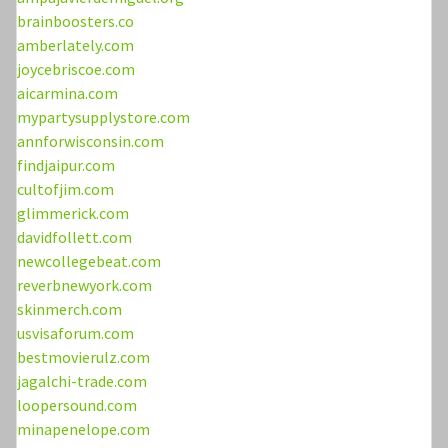
brainboosters.co
amberlately.com
joycebriscoe.com
aicarmina.com
mypartysupplystore.com
annforwisconsin.com
findjaipur.com
cultofjim.com
glimmerick.com
davidfollett.com
newcollegebeat.com
reverbnewyork.com
skinmerch.com
usvisaforum.com
bestmovierulz.com
jagalchi-trade.com
loopersound.com
minapenelope.com