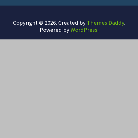
Copyright © 2026. Created by
Themes Daddy
.
Powered by
WordPress
.