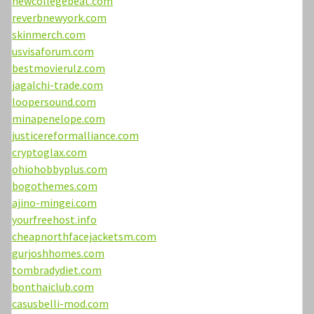
newcollegebeat.com
reverbnewyork.com
skinmerch.com
usvisaforum.com
bestmovierulz.com
jagalchi-trade.com
loopersound.com
minapenelope.com
justicereformalliance.com
cryptoglax.com
ohiohobbyplus.com
bogothemes.com
ajino-mingei.com
yourfreehost.info
cheapnorthfacejacketsm.com
gurjoshhomes.com
tombradydiet.com
bonthaiclub.com
casusbelli-mod.com