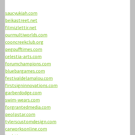
saucyukiah.com
beikastreet.net
filmizlettir.net
ourmultiworlds.com
cooncreekclub.org
pegpufftimes.com
celestia-arts.com
forumchampions.com
bluebargames.com
festivaldelamalou.com
firstsigninnovations.com
garberdodge.com
swim-wears.com
forgrantedmedia.com
peolpstar.com
tylerscustomdesign.com
carworksonline.com