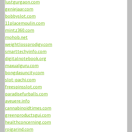
lustgurgaon.com
geniejaar.com
bobbyslot.com
11placemoulin.com
mintz360.com
mohob.net
weightlossprodigy.com
smarttechyinfo.com
digitalnotebook.org
maxualguru.com
bongdasuncity.com
slot-pachi.com
freespinsslot.com
paradisefurballs.com
aveuere.info
cannabinoidtimes.com
greenproductsgui.com
healthconcerning.com
rojgarind.com