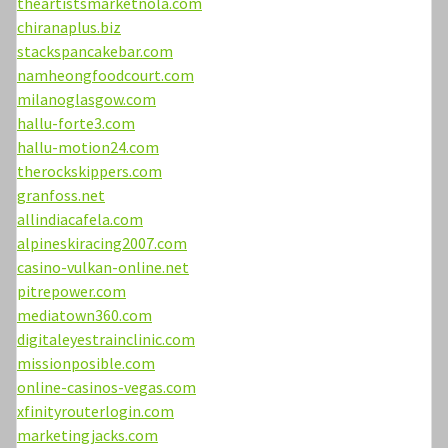
theartistsmarketnola.com
chiranaplus.biz
stackspancakebar.com
namheongfoodcourt.com
milanoglasgow.com
hallu-forte3.com
hallu-motion24.com
therockskippers.com
granfoss.net
allindiacafela.com
alpineskiracing2007.com
casino-vulkan-online.net
pitrepower.com
mediatown360.com
digitaleyestrainclinic.com
missionposible.com
online-casinos-vegas.com
xfinityrouterlogin.com
marketingjacks.com