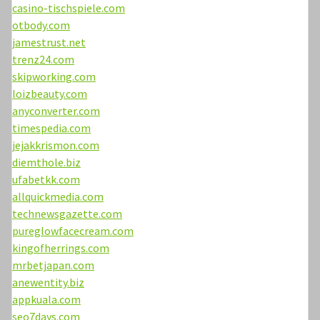
casino-tischspiele.com
otbody.com
jamestrust.net
trenz24.com
skipworking.com
loizbeauty.com
anyconverter.com
timespedia.com
jejakkrismon.com
diemthole.biz
ufabetkk.com
allquickmedia.com
technewsgazette.com
pureglowfacecream.com
kingofherrings.com
mrbetjapan.com
anewentity.biz
appkuala.com
seo7days.com