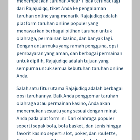
menempatkan taruhan Anda? Tidak terlihat lagi
dari Rajajudiqq, tiket Anda ke pengalaman
taruhan online yang menarik. Rajajudiqq adalah
platform taruhan online populer yang
menawarkan berbagai pilihan taruhan untuk
olahraga, permainan kasino, dan banyak lagi.
Dengan antarmuka yang ramah pengguna, opsi
pembayaran yang aman, dan berbagai permainan
untuk dipilih, Rajajudiqq adalah tujuan yang
sempurna untuk semua kebutuhan taruhan online
Anda.
Salah satu fitur utama Rajajudiqq adalah berbagai
opsi taruhannya. Baik Anda penggemar taruhan
olahraga atau permainan kasino, Anda akan
menemukan sesuatu yang sesuai dengan minat
Anda pada platform ini. Dari olahraga populer
seperti sepak bola, bola basket, dan tenis hingga
favorit kasino seperti slot, poker, dan roulette,