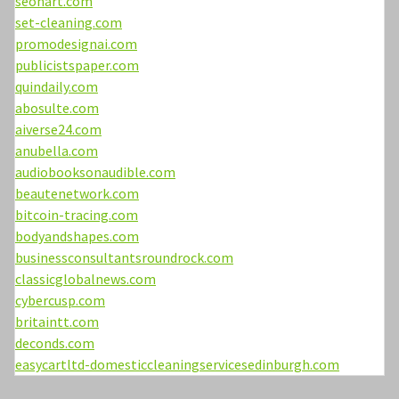
seohart.com
set-cleaning.com
promodesignai.com
publicistspaper.com
quindaily.com
abosulte.com
aiverse24.com
anubella.com
audiobooksonaudible.com
beautenetwork.com
bitcoin-tracing.com
bodyandshapes.com
businessconsultantsroundrock.com
classicglobalnews.com
cybercusp.com
britaintt.com
deconds.com
easycartltd-domesticcleaningservicesedinburgh.com