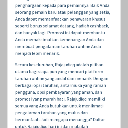
penghargaan kepada para pemainnya. Baik Anda
seorang pemain baru atau pelanggan yang setia,
Anda dapat memanfaatkan penawaran khusus
seperti bonus selamat datang, hadiah cashback,
dan banyak lagi. Promosi ini dapat membantu
Anda memaksimalkan kemenangan Anda dan
membuat pengalaman taruhan online Anda
menjadi lebih menarik.
Secara keseluruhan, Rajajudiqq adalah pilihan
utama bagi siapa pun yang mencari platform
taruhan online yang andal dan menarik. Dengan
berbagai opsi taruhan, antarmuka yang ramah
pengguna, opsi pembayaran yang aman, dan
promosi yang murah hati, Rajajudiqq memiliki
semua yang Anda butuhkan untuk menikmati
pengalaman taruhan yang mulus dan
bermanfaat. Jadi mengapa menunggu? Daftar
untuk Rajajudiqq hari ini dan mulailah