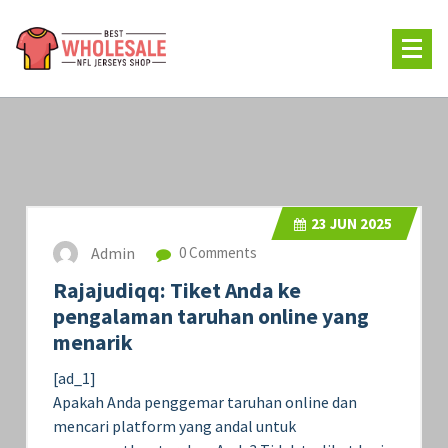
Skip
to
content
PKV Games adalah tempat terbaik untuk bermain poker online. Nikmati permainan poker dengan
fitur unggulan dan peluang menang yang tinggi.
23
JUN 2025
Admin
0 Comments
Rajajudiqq: Tiket Anda ke
pengalaman taruhan online yang
menarik
[ad_1]
Apakah Anda penggemar taruhan online dan
mencari platform yang andal untuk