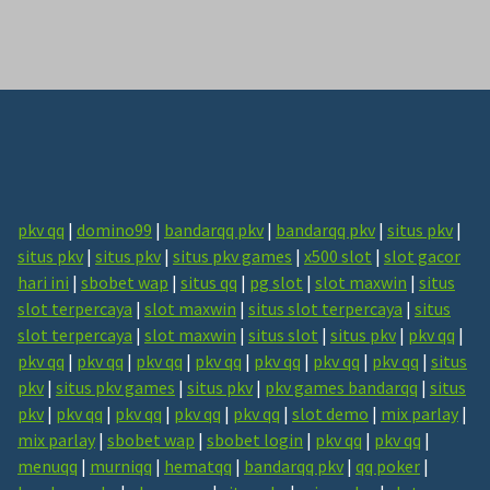
pkv qq
|
domino99
|
bandarqq pkv
|
bandarqq pkv
|
situs pkv
|
situs pkv
|
situs pkv
|
situs pkv games
|
x500 slot
|
slot gacor
hari ini
|
sbobet wap
|
situs qq
|
pg slot
|
slot maxwin
|
situs
slot terpercaya
|
slot maxwin
|
situs slot terpercaya
|
situs
slot terpercaya
|
slot maxwin
|
situs slot
|
situs pkv
|
pkv qq
|
pkv qq
|
pkv qq
|
pkv qq
|
pkv qq
|
pkv qq
|
pkv qq
|
pkv qq
|
situs
pkv
|
situs pkv games
|
situs pkv
|
pkv games bandarqq
|
situs
pkv
|
pkv qq
|
pkv qq
|
pkv qq
|
pkv qq
|
slot demo
|
mix parlay
|
mix parlay
|
sbobet wap
|
sbobet login
|
pkv qq
|
pkv qq
|
menuqq
|
murniqq
|
hematqq
|
bandarqq pkv
|
qq poker
|