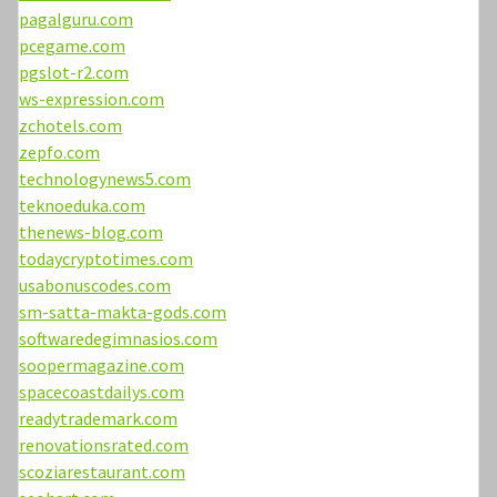
pagalguru.com
pcegame.com
pgslot-r2.com
ws-expression.com
zchotels.com
zepfo.com
technologynews5.com
teknoeduka.com
thenews-blog.com
todaycryptotimes.com
usabonuscodes.com
sm-satta-makta-gods.com
softwaredegimnasios.com
soopermagazine.com
spacecoastdailys.com
readytrademark.com
renovationsrated.com
scoziarestaurant.com