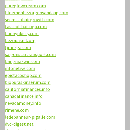
pureglowcream.com
bloemenbezorgenvandaag.com
secrettohairgrowth.com
tasteofthaitogo.com
bunnynkitty.com
bezopasnik.org
fjmnxga.com
saigonstartransport.com
bangmaxwin.com
infonetive.com
epictacoshop.com
biopuraskinserum.com
californiafinances.info
canadafinance.info
nevadamoney.info
rimene.com
ledepanneur-pigalle.com
dvd-digest.net