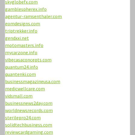
skyglobefx.com
gamblespherex.info
agentur-ramsenthaler.com
eomdesigns.com
triptrekker.info
gendxxi.net
motomasters.info
mycarzone.info
vibecasaconcepts.com
quantum24.info
quantenki.com
businessmagazineusa.com
medicwellcare.com
vidsmall.com
businessnews2day.com
worldnewsrecords.com
sterilepro24.com
solidtechbusiness.com
reviewcardgaming.com