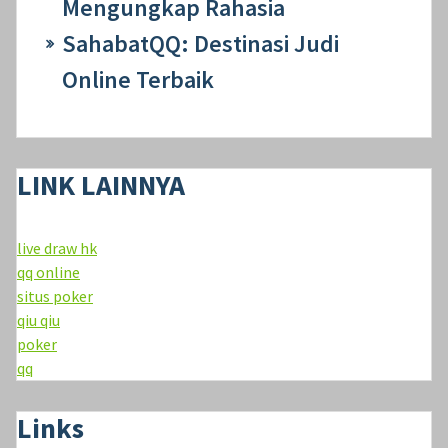
Mengungkap Rahasia
SahabatQQ: Destinasi Judi
Online Terbaik
LINK LAINNYA
live draw hk
qq online
situs poker
qiu qiu
poker
qq
Links