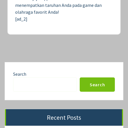
menempatkan taruhan Anda pada game dan
olahraga favorit Anda!
[ad_2]
Search
Search
Recent Posts