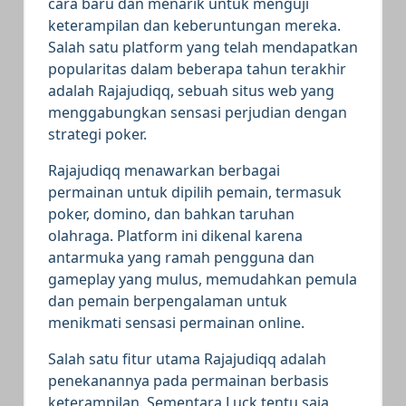
cara baru dan menarik untuk menguji
keterampilan dan keberuntungan mereka.
Salah satu platform yang telah mendapatkan
popularitas dalam beberapa tahun terakhir
adalah Rajajudiqq, sebuah situs web yang
menggabungkan sensasi perjudian dengan
strategi poker.
Rajajudiqq menawarkan berbagai
permainan untuk dipilih pemain, termasuk
poker, domino, dan bahkan taruhan
olahraga. Platform ini dikenal karena
antarmuka yang ramah pengguna dan
gameplay yang mulus, memudahkan pemula
dan pemain berpengalaman untuk
menikmati sensasi permainan online.
Salah satu fitur utama Rajajudiqq adalah
penekanannya pada permainan berbasis
keterampilan. Sementara Luck tentu saja