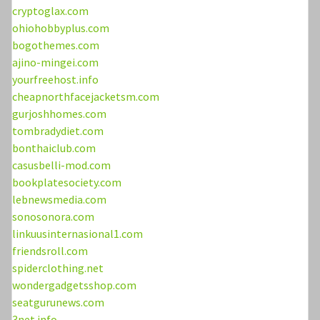
cryptoglax.com
ohiohobbyplus.com
bogothemes.com
ajino-mingei.com
yourfreehost.info
cheapnorthfacejacketsm.com
gurjoshhomes.com
tombradydiet.com
bonthaiclub.com
casusbelli-mod.com
bookplatesociety.com
lebnewsmedia.com
sonosonora.com
linkuusinternasional1.com
friendsroll.com
spiderclothing.net
wondergadgetsshop.com
seatgurunews.com
3net.info