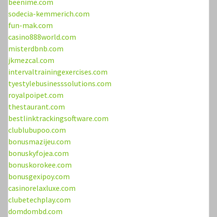
beenime.com
sodecia-kemmerich.com
fun-mak.com
casino888world.com
misterdbnb.com
jkmezcal.com
intervaltrainingexercises.com
tyestylebusinesssolutions.com
royalpoipet.com
thestaurant.com
bestlinktrackingsoftware.com
clublubupoo.com
bonusmazijeu.com
bonuskyfojea.com
bonuskorokee.com
bonusgexipoy.com
casinorelaxluxe.com
clubetechplay.com
domdombd.com