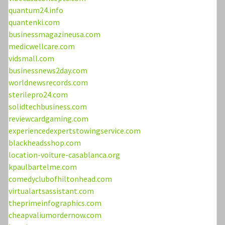
quantum24.info
quantenki.com
businessmagazineusa.com
medicwellcare.com
vidsmall.com
businessnews2day.com
worldnewsrecords.com
sterilepro24.com
solidtechbusiness.com
reviewcardgaming.com
experiencedexpertstowingservice.com
blackheadsshop.com
location-voiture-casablanca.org
kpaulbartelme.com
comedyclubofhiltonhead.com
virtualartsassistant.com
theprimeinfographics.com
cheapvaliumordernow.com