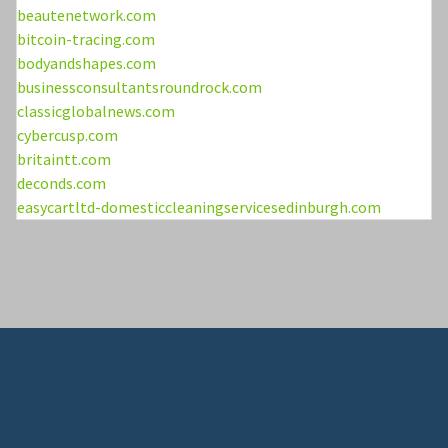
beautenetwork.com
bitcoin-tracing.com
bodyandshapes.com
businessconsultantsroundrock.com
classicglobalnews.com
cybercusp.com
britaintt.com
deconds.com
easycartltd-domesticcleaningservicesedinburgh.com