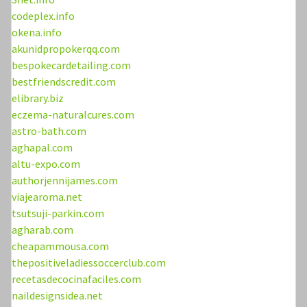
codeplex.info
okena.info
akunidpropokerqq.com
bespokecardetailing.com
bestfriendscredit.com
elibrary.biz
eczema-naturalcures.com
astro-bath.com
aghapal.com
altu-expo.com
authorjennijames.com
viajearoma.net
tsutsuji-parkin.com
agharab.com
cheapammousa.com
thepositiveladiessoccerclub.com
recetasdecocinafaciles.com
naildesignsidea.net