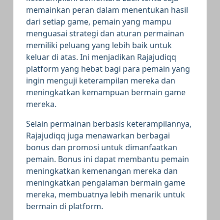
memainkan peran dalam menentukan hasil
dari setiap game, pemain yang mampu
menguasai strategi dan aturan permainan
memiliki peluang yang lebih baik untuk
keluar di atas. Ini menjadikan Rajajudiqq
platform yang hebat bagi para pemain yang
ingin menguji keterampilan mereka dan
meningkatkan kemampuan bermain game
mereka.
Selain permainan berbasis keterampilannya,
Rajajudiqq juga menawarkan berbagai
bonus dan promosi untuk dimanfaatkan
pemain. Bonus ini dapat membantu pemain
meningkatkan kemenangan mereka dan
meningkatkan pengalaman bermain game
mereka, membuatnya lebih menarik untuk
bermain di platform.