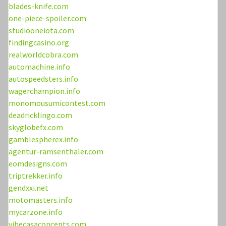
blades-knife.com
one-piece-spoiler.com
studiooneiota.com
findingcasino.org
realworldcobra.com
automachine.info
autospeedsters.info
wagerchampion.info
monomousumicontest.com
deadricklingo.com
skyglobefx.com
gamblespherex.info
agentur-ramsenthaler.com
eomdesigns.com
triptrekker.info
gendxxi.net
motomasters.info
mycarzone.info
vibecasaconcepts.com