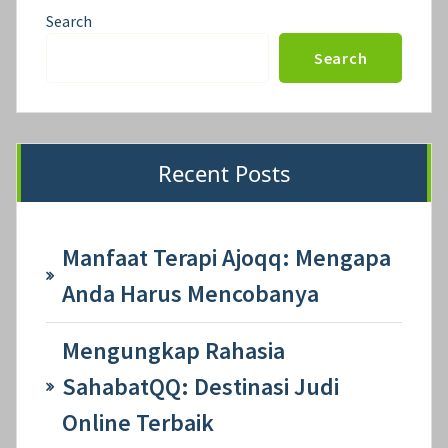
Search
Search
Recent Posts
Manfaat Terapi Ajoqq: Mengapa
Anda Harus Mencobanya
Mengungkap Rahasia
SahabatQQ: Destinasi Judi
Online Terbaik