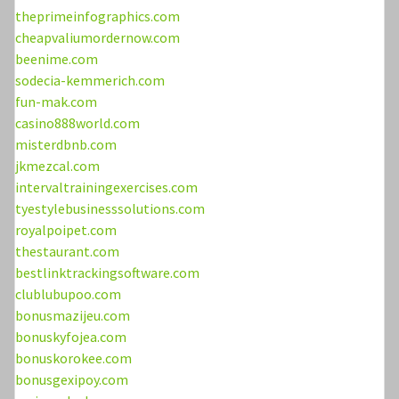
theprimeinfographics.com
cheapvaliumordernow.com
beenime.com
sodecia-kemmerich.com
fun-mak.com
casino888world.com
misterdbnb.com
jkmezcal.com
intervaltrainingexercises.com
tyestylebusinesssolutions.com
royalpoipet.com
thestaurant.com
bestlinktrackingsoftware.com
clublubupoo.com
bonusmazijeu.com
bonuskyfojea.com
bonuskorokee.com
bonusgexipoy.com