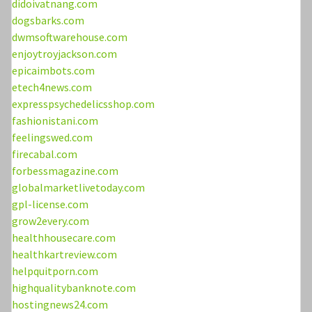
didoivatnang.com
dogsbarks.com
dwmsoftwarehouse.com
enjoytroyjackson.com
epicaimbots.com
etech4news.com
expresspsychedelicsshop.com
fashionistani.com
feelingswed.com
firecabal.com
forbessmagazine.com
globalmarketlivetoday.com
gpl-license.com
grow2every.com
healthhousecare.com
healthkartreview.com
helpquitporn.com
highqualitybanknote.com
hostingnews24.com