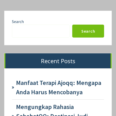
Search
Search
Recent Posts
Manfaat Terapi Ajoqq: Mengapa
Anda Harus Mencobanya
Mengungkap Rahasia