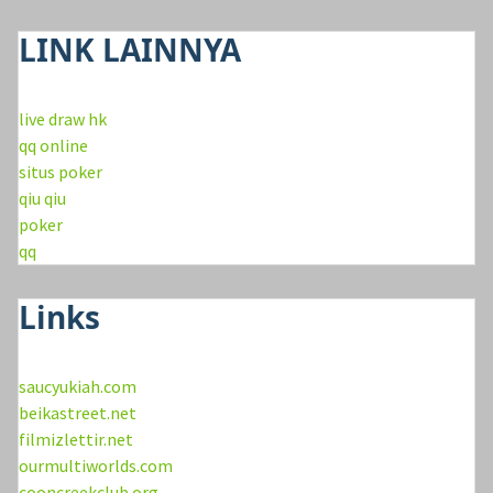
LINK LAINNYA
live draw hk
qq online
situs poker
qiu qiu
poker
qq
Links
saucyukiah.com
beikastreet.net
filmizlettir.net
ourmultiworlds.com
cooncreekclub.org