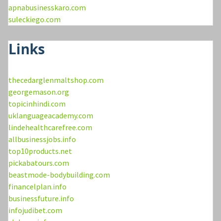
apnabusinesskaro.com
suleckiego.com
Links
thecedarglenmaltshop.com
georgemason.org
topicinhindi.com
uklanguageacademy.com
lindehealthcarefree.com
allbusinessjobs.info
top10products.net
pickabatours.com
beastmode-bodybuilding.com
financelplan.info
businessfuture.info
infojudibet.com