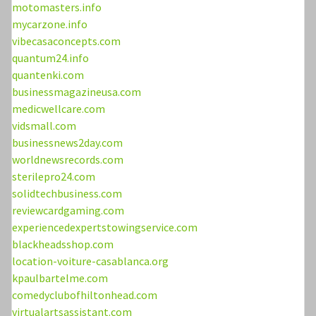
motomasters.info
mycarzone.info
vibecasaconcepts.com
quantum24.info
quantenki.com
businessmagazineusa.com
medicwellcare.com
vidsmall.com
businessnews2day.com
worldnewsrecords.com
sterilepro24.com
solidtechbusiness.com
reviewcardgaming.com
experiencedexpertstowingservice.com
blackheadsshop.com
location-voiture-casablanca.org
kpaulbartelme.com
comedyclubofhiltonhead.com
virtualartsassistant.com