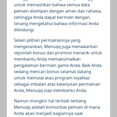
untuk memastikan bahwa semua data
pemain disimpan dengan aman dan rahasia,
sehingga Anda dapat bermain dengan
tenang mengetahui bahwa informasi Anda
dilindungi.
Selain pilihan permainannya yang
mengesankan, Menuqq juga menawarkan
sejumlah bonus dan promosi menarik untuk
membantu Anda memaksimalkan
pengalaman bermain game Anda. Baik Anda
sedang mencari bonus selamat datang
untuk memulai atau program loyalitas
sebagai imbalan atas kelanjutan permainan
Anda, Menuqq siap membantu Anda.
Namun mungkin hal terbaik tentang
Menuqq adalah komunitas pemain di mana
Anda akan menjadi bagiannya saat