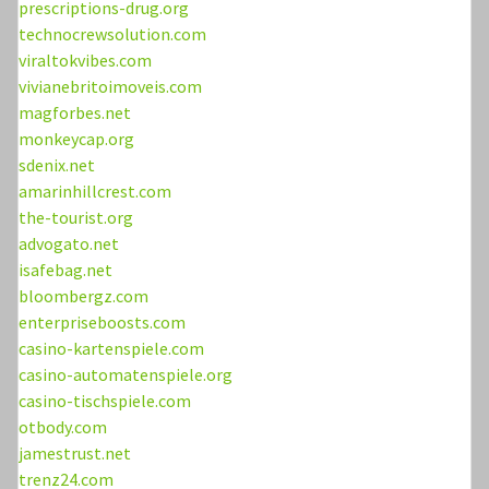
prescriptions-drug.org
technocrewsolution.com
viraltokvibes.com
vivianebritoimoveis.com
magforbes.net
monkeycap.org
sdenix.net
amarinhillcrest.com
the-tourist.org
advogato.net
isafebag.net
bloombergz.com
enterpriseboosts.com
casino-kartenspiele.com
casino-automatenspiele.org
casino-tischspiele.com
otbody.com
jamestrust.net
trenz24.com