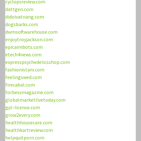
cyclopsreview.com
dattgen.com
didoivatnang.com
dogsbarks.com
dwmsoftwarehouse.com
enjoytroyjackson.com
epicaimbots.com
etech4news.com
expresspsychedelicsshop.com
fashionistani.com
feelingswed.com
firecabal.com
forbessmagazine.com
globalmarketlivetoday.com
gpl-license.com
grow2every.com
healthhousecare.com
healthkartreview.com
helpquitporn.com