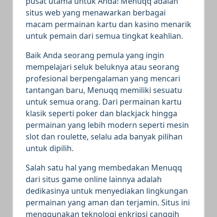
pusat utama untuk Anda! Menuqq adalah
situs web yang menawarkan berbagai
macam permainan kartu dan kasino menarik
untuk pemain dari semua tingkat keahlian.
Baik Anda seorang pemula yang ingin
mempelajari seluk beluknya atau seorang
profesional berpengalaman yang mencari
tantangan baru, Menuqq memiliki sesuatu
untuk semua orang. Dari permainan kartu
klasik seperti poker dan blackjack hingga
permainan yang lebih modern seperti mesin
slot dan roulette, selalu ada banyak pilihan
untuk dipilih.
Salah satu hal yang membedakan Menuqq
dari situs game online lainnya adalah
dedikasinya untuk menyediakan lingkungan
permainan yang aman dan terjamin. Situs ini
menggunakan teknologi enkripsi canggih