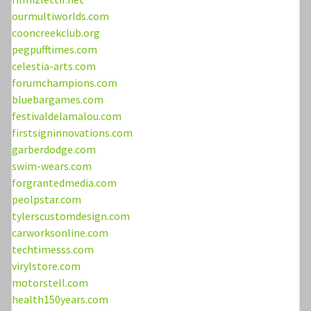
ourmultiworlds.com
cooncreekclub.org
pegpufftimes.com
celestia-arts.com
forumchampions.com
bluebargames.com
festivaldelamalou.com
firstsigninnovations.com
garberdodge.com
swim-wears.com
forgrantedmedia.com
peolpstar.com
tylerscustomdesign.com
carworksonline.com
techtimesss.com
virylstore.com
motorstell.com
health150years.com