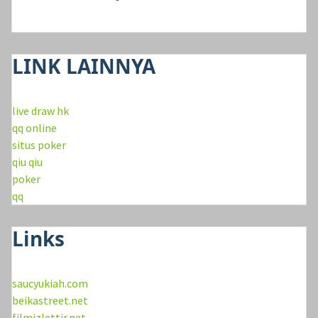
LINK LAINNYA
live draw hk
qq online
situs poker
qiu qiu
poker
qq
Links
saucyukiah.com
beikastreet.net
filmizlettir.net