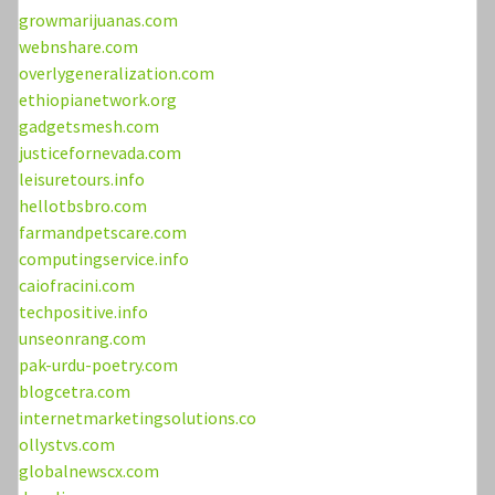
growmarijuanas.com
webnshare.com
overlygeneralization.com
ethiopianetwork.org
gadgetsmesh.com
justicefornevada.com
leisuretours.info
hellotbsbro.com
farmandpetscare.com
computingservice.info
caiofracini.com
techpositive.info
unseonrang.com
pak-urdu-poetry.com
blogcetra.com
internetmarketingsolutions.co
ollystvs.com
globalnewscx.com