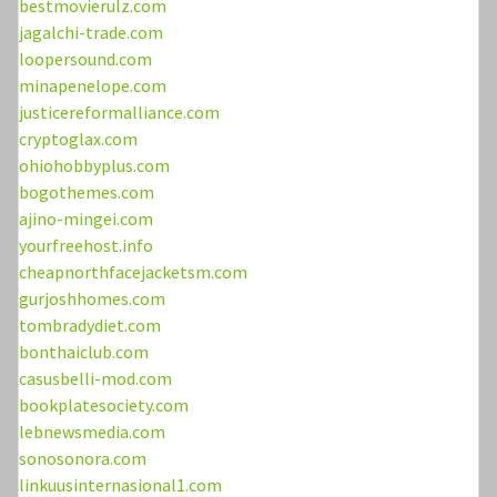
bestmovierulz.com
jagalchi-trade.com
loopersound.com
minapenelope.com
justicereformalliance.com
cryptoglax.com
ohiohobbyplus.com
bogothemes.com
ajino-mingei.com
yourfreehost.info
cheapnorthfacejacketsm.com
gurjoshhomes.com
tombradydiet.com
bonthaiclub.com
casusbelli-mod.com
bookplatesociety.com
lebnewsmedia.com
sonosonora.com
linkuusinternasional1.com