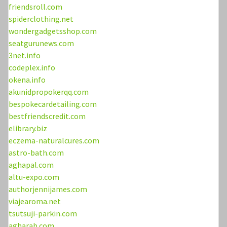
friendsroll.com
spiderclothing.net
wondergadgetsshop.com
seatgurunews.com
3net.info
codeplex.info
okena.info
akunidpropokerqq.com
bespokecardetailing.com
bestfriendscredit.com
elibrary.biz
eczema-naturalcures.com
astro-bath.com
aghapal.com
altu-expo.com
authorjennijames.com
viajearoma.net
tsutsuji-parkin.com
agharab.com