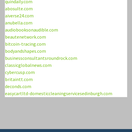
quindaily.com
abosulte.com
aiverse24.com
anubella.com
audiobooksonaudible.com
beautenetwork.com
bitcoin-tracing.com
bodyandshapes.com
businessconsultantsroundrock.com
classicglobalnews.com
cybercusp.com
britaintt.com
deconds.com
easycartltd-domesticcleaningservicesedinburgh.com