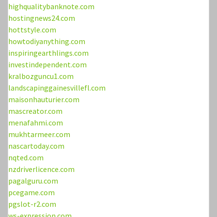
highqualitybanknote.com
hostingnews24.com
hottstyle.com
howtodiyanything.com
inspiringearthlings.com
investindependent.com
kralbozguncu1.com
landscapinggainesvillefl.com
maisonhauturier.com
mascreator.com
menafahmi.com
mukhtarmeer.com
nascartoday.com
nqted.com
nzdriverlicence.com
pagalguru.com
pcegame.com
pgslot-r2.com
ws-expression.com