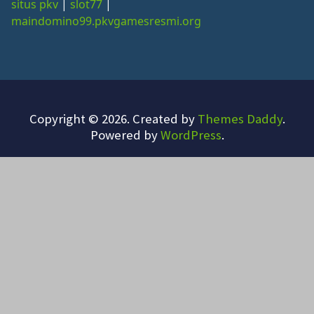
situs pkv
|
slot77
|
maindomino99.pkvgamesresmi.org
Copyright © 2026. Created by
Themes Daddy
.
Powered by
WordPress
.