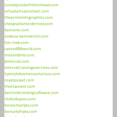
comedyclubofhiltonhead.com
virtualartsassistant.com
theprimeinfographics.com
cheapvaliumordernow.com
beenime.com
sodecia-kemmerich.com
fun-mak.com
casino888world.com
misterdbnb.com
jkmezcal.com
intervaltrainingexercises.com
tyestylebusinesssolutions.com
royalpoipet.com
thestaurant.com
bestlinktrackingsoftware.com
clublubupoo.com
bonusmazijeu.com
bonuskyfojea.com