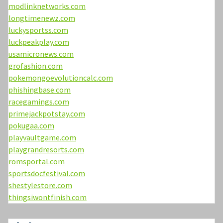
modlinknetworks.com
longtimenewz.com
luckysportss.com
luckpeakplay.com
usamicronews.com
grofashion.com
pokemongoevolutioncalc.com
phishingbase.com
racegamings.com
primejackpotstay.com
pokugaa.com
playvaultgame.com
playgrandresorts.com
romsportal.com
sportsdocfestival.com
shestylestore.com
thingsiwontfinish.com