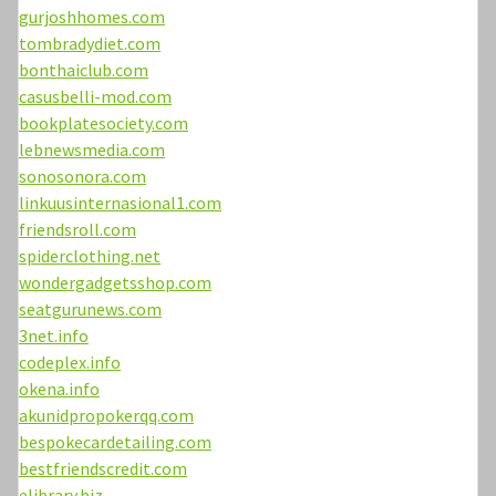
gurjoshhomes.com
tombradydiet.com
bonthaiclub.com
casusbelli-mod.com
bookplatesociety.com
lebnewsmedia.com
sonosonora.com
linkuusinternasional1.com
friendsroll.com
spiderclothing.net
wondergadgetsshop.com
seatgurunews.com
3net.info
codeplex.info
okena.info
akunidpropokerqq.com
bespokecardetailing.com
bestfriendscredit.com
elibrary.biz