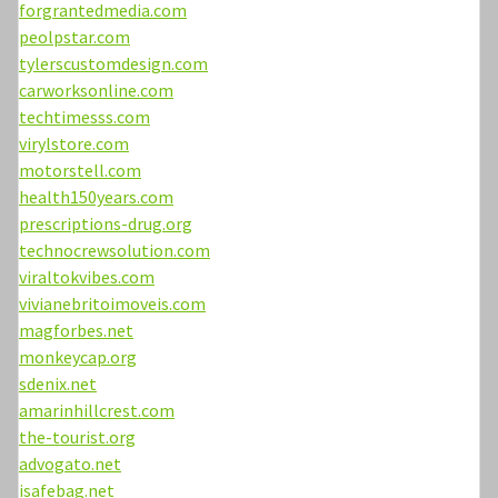
forgrantedmedia.com
peolpstar.com
tylerscustomdesign.com
carworksonline.com
techtimesss.com
virylstore.com
motorstell.com
health150years.com
prescriptions-drug.org
technocrewsolution.com
viraltokvibes.com
vivianebritoimoveis.com
magforbes.net
monkeycap.org
sdenix.net
amarinhillcrest.com
the-tourist.org
advogato.net
isafebag.net