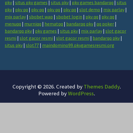
pkv
|
situs pkv games
|
situs pkv
|
pkv games bandarqq
|
situs
pkv
|
pkv qq
|
pkv qq
|
pkv qq
|
pkv qq
|
slot demo
|
mix parlay
|
mix parlay
|
sbobet wap
|
sbobet login
|
pkv qq
|
pkv qq
|
menuqq
|
murniqq
|
hematqq
|
bandarqq pkv
|
qq poker
|
bandarqq pkv
|
pkv games
|
situs pkv
|
mix parlay
|
slot gacor
resmi
|
slot gacor resmi
|
slot gacor resmi
|
bandarqq pkv
|
situs pkv
|
slot77
|
maindomino99.pkvgamesresmi.org
Copyright © 2026. Created by
Themes Daddy
.
Powered by
WordPress
.