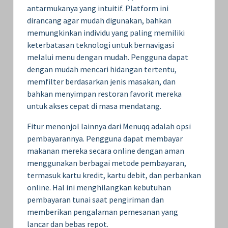
antarmukanya yang intuitif. Platform ini
dirancang agar mudah digunakan, bahkan
memungkinkan individu yang paling memiliki
keterbatasan teknologi untuk bernavigasi
melalui menu dengan mudah. Pengguna dapat
dengan mudah mencari hidangan tertentu,
memfilter berdasarkan jenis masakan, dan
bahkan menyimpan restoran favorit mereka
untuk akses cepat di masa mendatang.
Fitur menonjol lainnya dari Menuqq adalah opsi
pembayarannya. Pengguna dapat membayar
makanan mereka secara online dengan aman
menggunakan berbagai metode pembayaran,
termasuk kartu kredit, kartu debit, dan perbankan
online. Hal ini menghilangkan kebutuhan
pembayaran tunai saat pengiriman dan
memberikan pengalaman pemesanan yang
lancar dan bebas repot.