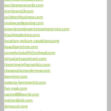
worldnewsrecords.com
sterilepro24.com
solidtechbusiness.com
reviewcardgaming.com
experiencedexpertstowingservice.com
blackheadsshop.com
location-voiture-casablanca.org
kpaulbartelme.com
comedyclubofhiltonhead.com
virtualartsassistant.com
theprimeinfographics.com
cheapvaliumordernow.com
beenime.com
sodecia-kemmerich.com
fun-mak.com
casino888world.com
misterdbnb.com
jkmezcal.com