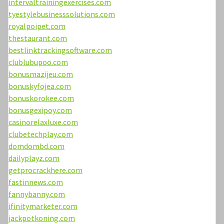
intervaltrainingexercises.com
tyestylebusinesssolutions.com
royalpoipet.com
thestaurant.com
bestlinktrackingsoftware.com
clublubupoo.com
bonusmazijeu.com
bonuskyfojea.com
bonuskorokee.com
bonusgexipoy.com
casinorelaxluxe.com
clubetechplay.com
domdombd.com
dailyplayz.com
getprocrackhere.com
fastinnews.com
fannybanny.com
ifinitymarketer.com
jackpotkoning.com