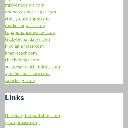
missionposible.com
online-casinos-vegas.com
xfinityrouterlogin.com
marketingjacks.com
topappliancereviews.com
trickytechupdates.com
hindiabhimaan.com
khabresach.com
thecbdblogs.com
autoresearchchemicals.com
apnabusinesskaro.com
suleckiego.com
Links
thecedarglenmaltshop.com
georgemason.org