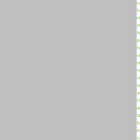
c
t
v
m
h
p
t
v
v
m
m
s
a
t
a
i
b
e
c