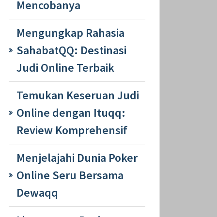
Mencobanya
Mengungkap Rahasia
SahabatQQ: Destinasi
Judi Online Terbaik
Temukan Keseruan Judi
Online dengan Ituqq:
Review Komprehensif
Menjelajahi Dunia Poker
Online Seru Bersama
Dewaqq