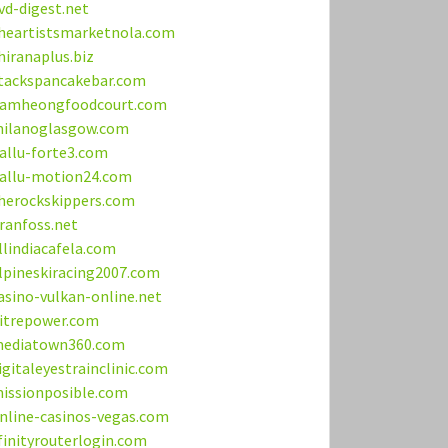
vd-digest.net
heartistsmarketnola.com
hiranaplus.biz
tackspancakebar.com
amheongfoodcourt.com
ilanoglasgow.com
allu-forte3.com
allu-motion24.com
herockskippers.com
ranfoss.net
llindiacafela.com
lpineskiracing2007.com
asino-vulkan-online.net
itrepower.com
ediatown360.com
igitaleyestrainclinic.com
issionposible.com
nline-casinos-vegas.com
finityrouterlogin.com