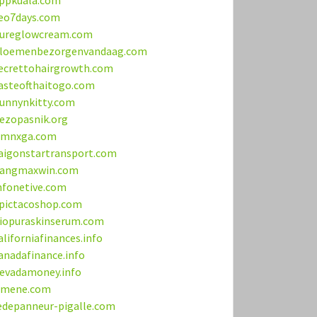
ppkuala.com
eo7days.com
ureglowcream.com
loemenbezorgenvandaag.com
ecrettohairgrowth.com
asteofthaitogo.com
unnynkitty.com
ezopasnik.org
jmnxga.com
aigonstartransport.com
angmaxwin.com
nfonetive.com
pictacoshop.com
iopuraskinserum.com
aliforniafinances.info
anadafinance.info
evadamoney.info
imene.com
edepanneur-pigalle.com