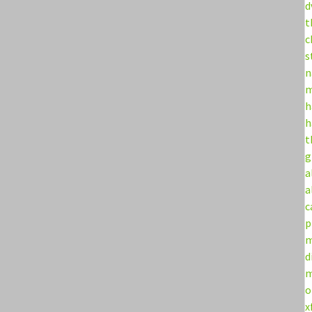
d
t
c
s
n
m
h
h
t
g
a
a
c
p
m
d
m
o
x