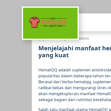
Skip
to
content
PKV Games adalah tempat
terbaik untuk bermain poker
online. Nikmati permainan poker
Admin
0 Comments
dengan fitur unggulan dan
peluang menang yang tinggi.
Menjelajahi manfaat he
yang kuat
HematQQ adalah suplemen antioksida
popularitas dalam beberapa tahun te
Berasal dari herba hematqq, supleme
radikal bebas dan mengurangi stres oks
akan mengeksplorasi manfaat Hemat
sebagai bagian dari rutinitas kesehata
Salah satu manfaat utama HematQQ ada