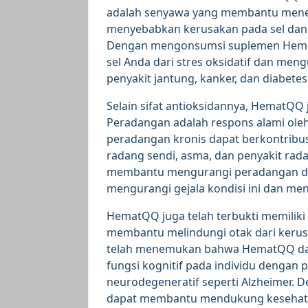
adalah senyawa yang membantu menetr
menyebabkan kerusakan pada sel dan
Dengan mengonsumsi suplemen Hemat
sel Anda dari stres oksidatif dan meng
penyakit jantung, kanker, dan diabetes
Selain sifat antioksidannya, HematQQ j
Peradangan adalah respons alami oleh 
peradangan kronis dapat berkontribu
radang sendi, asma, dan penyakit ra
membantu mengurangi peradangan d
mengurangi gejala kondisi ini dan me
HematQQ juga telah terbukti memiliki 
membantu melindungi otak dari kerus
telah menemukan bahwa HematQQ da
fungsi kognitif pada individu dengan p
neurodegeneratif seperti Alzheimer
dapat membantu mendukung kesehata