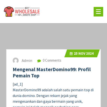
Skip
to
content
PKV Games adalah tempat terbaik untuk bermain poker online. Nikmati permainan poker dengan
fitur unggulan dan peluang menang yang tinggi.
25
NOV 2024
Admin
0 Comments
Mengenal MasterDomino99: Profil
Pemain Top
[ad_1]
MasterDomino99 adalah salah satu pemain top di
dunia domino. Dengan rekam jejak yang
mengesankan dan gaya bermain yang unik,