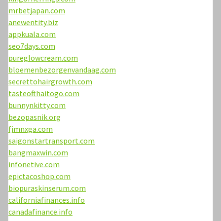
mrbetjapan.com
anewentity.biz
appkuala.com
seo7days.com
pureglowcream.com
bloemenbezorgenvandaag.com
secrettohairgrowth.com
tasteofthaitogo.com
bunnynkitty.com
bezopasnik.org
fjmnxga.com
saigonstartransport.com
bangmaxwin.com
infonetive.com
epictacoshop.com
biopuraskinserum.com
californiafinances.info
canadafinance.info