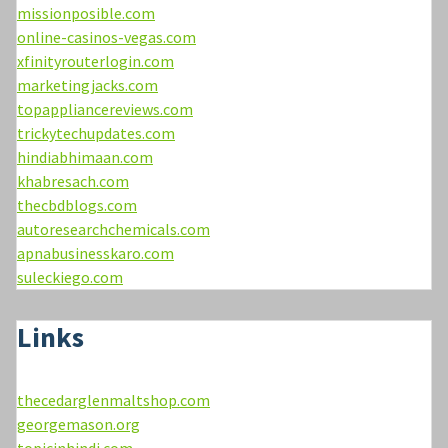
missionposible.com
online-casinos-vegas.com
xfinityrouterlogin.com
marketingjacks.com
topappliancereviews.com
trickytechupdates.com
hindiabhimaan.com
khabresach.com
thecbdblogs.com
autoresearchchemicals.com
apnabusinesskaro.com
suleckiego.com
Links
thecedarglenmaltshop.com
georgemason.org