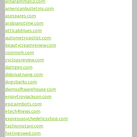
alharammallz.com
americanbulletins.com
asespares.com
arabianstime.com
atticabblues.com
autometropolist.com
beautycreamreview.com
coinmoh.com
cyclopsreview.com
dattgen.com
didoivatnang.com
dogsbarks.com
dwmsoftwarehouse.com
enjoytroyjackson.com
epicaimbots.com
etech4news.com
expresspsychedelicsshop.com
fashionistani.com
feelingswed.com