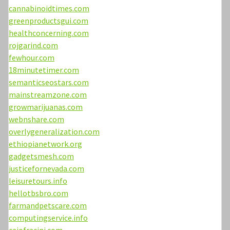
cannabinoidtimes.com
greenproductsgui.com
healthconcerning.com
rojgarind.com
fewhour.com
18minutetimer.com
semanticseostars.com
mainstreamzone.com
growmarijuanas.com
webnshare.com
overlygeneralization.com
ethiopianetwork.org
gadgetsmesh.com
justicefornevada.com
leisuretours.info
hellotbsbro.com
farmandpetscare.com
computingservice.info