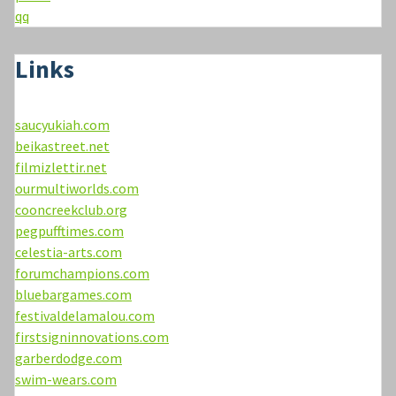
qq
Links
saucyukiah.com
beikastreet.net
filmizlettir.net
ourmultiworlds.com
cooncreekclub.org
pegpufftimes.com
celestia-arts.com
forumchampions.com
bluebargames.com
festivaldelamalou.com
firstsigninnovations.com
garberdodge.com
swim-wears.com