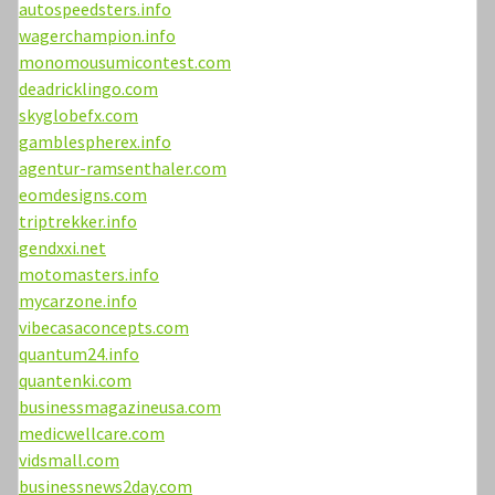
autospeedsters.info
wagerchampion.info
monomousumicontest.com
deadricklingo.com
skyglobefx.com
gamblespherex.info
agentur-ramsenthaler.com
eomdesigns.com
triptrekker.info
gendxxi.net
motomasters.info
mycarzone.info
vibecasaconcepts.com
quantum24.info
quantenki.com
businessmagazineusa.com
medicwellcare.com
vidsmall.com
businessnews2day.com