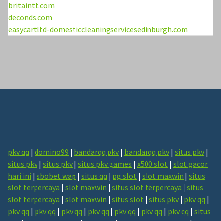
britaintt.com
deconds.com
easycartltd-domesticcleaningservicesedinburgh.com
pkv qq
|
domino99
|
bandarqq pkv
|
bandarqq pkv
|
situs pkv
|
situs pkv
|
situs pkv
|
situs pkv games
|
x500 slot
|
slot gacor
hari ini
|
sbobet wap
|
situs qq
|
pg slot
|
slot maxwin
|
situs
slot terpercaya
|
slot maxwin
|
situs slot terpercaya
|
situs
slot terpercaya
|
slot maxwin
|
situs slot
|
situs pkv
|
pkv qq
|
pkv qq
|
pkv qq
|
pkv qq
|
pkv qq
|
pkv qq
|
pkv qq
|
pkv qq
|
situs