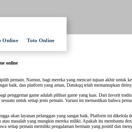
lan dan peluang menang yang tinggi.
o Online
Toto Online
me online
 dipilih pemain. Namun, bagi mereka yang mencari tujuan akhir untuk 
ngat baik, dan platform yang aman, Datukqq telah memantapkan diriny
gi penggemar game adalah pilihan game yang luas. Dari favorit tradisi
sesuatu untuk setiap jenis pemain. Variasi ini memastikan bahwa pemai
gga akan layanan pelanggan yang sangat baik. Platform ini dikelola 
 atau masalah yang mungkin mereka miliki. Apakah itu membantu denga
hwa setiap pemain memiliki pengalaman bermain yang positif dan men