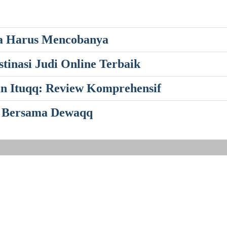
a Harus Mencobanya
inasi Judi Online Terbaik
n Ituqq: Review Komprehensif
u Bersama Dewaqq