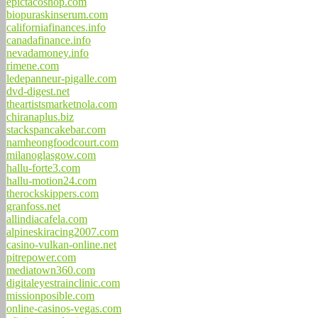
epictacoshop.com
biopuraskinserum.com
californiafinances.info
canadafinance.info
nevadamoney.info
rimene.com
ledepanneur-pigalle.com
dvd-digest.net
theartistsmarketnola.com
chiranaplus.biz
stackspancakebar.com
namheongfoodcourt.com
milanoglasgow.com
hallu-forte3.com
hallu-motion24.com
therockskippers.com
granfoss.net
allindiacafela.com
alpineskiracing2007.com
casino-vulkan-online.net
pitrepower.com
mediatown360.com
digitaleyestrainclinic.com
missionposible.com
online-casinos-vegas.com