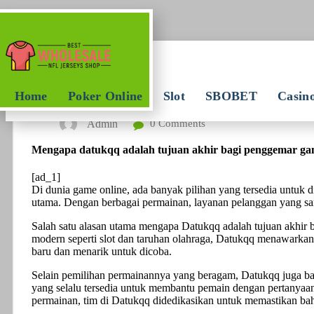
Skip
to
content
PKV Games adalah tempat terbaik untuk bermain poker online. Nikmati permainan poker dengan fitur unggu
Home
Poker Online
Slot
SBOBET
Casin
Admin
0 Comments
Mengapa datukqq adalah tujuan akhir bagi penggemar ga
[ad_1]
Di dunia game online, ada banyak pilihan yang tersedia untuk
utama. Dengan berbagai permainan, layanan pelanggan yang sa
Salah satu alasan utama mengapa Datukqq adalah tujuan akhir ba
modern seperti slot dan taruhan olahraga, Datukqq menawarkan 
baru dan menarik untuk dicoba.
Selain pemilihan permainannya yang beragam, Datukqq juga ban
yang selalu tersedia untuk membantu pemain dengan pertanyaan
permainan, tim di Datukqq didedikasikan untuk memastikan ba