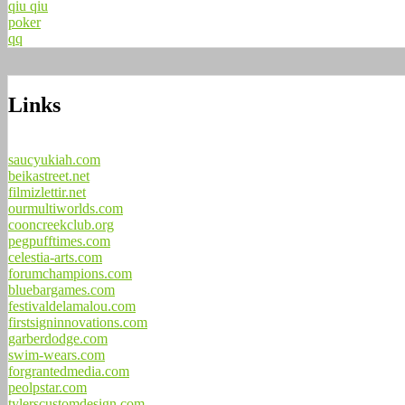
qiu qiu
poker
qq
Links
saucyukiah.com
beikastreet.net
filmizlettir.net
ourmultiworlds.com
cooncreekclub.org
pegpufftimes.com
celestia-arts.com
forumchampions.com
bluebargames.com
festivaldelamalou.com
firstsigninnovations.com
garberdodge.com
swim-wears.com
forgrantedmedia.com
peolpstar.com
tylerscustomdesign.com