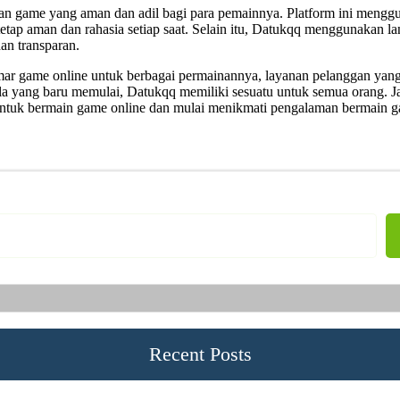
 game yang aman dan adil bagi para pemainnya. Platform ini menggun
tap aman dan rahasia setiap saat. Selain itu, Datukqq menggunakan l
an transparan.
mar game online untuk berbagai permainannya, layanan pelanggan yan
la yang baru memulai, Datukqq memiliki sesuatu untuk semua orang.
ntuk bermain game online dan mulai menikmati pengalaman bermain gam
Recent Posts