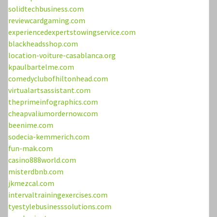
solidtechbusiness.com
reviewcardgaming.com
experiencedexpertstowingservice.com
blackheadsshop.com
location-voiture-casablanca.org
kpaulbartelme.com
comedyclubofhiltonhead.com
virtualartsassistant.com
theprimeinfographics.com
cheapvaliumordernow.com
beenime.com
sodecia-kemmerich.com
fun-mak.com
casino888world.com
misterdbnb.com
jkmezcal.com
intervaltrainingexercises.com
tyestylebusinesssolutions.com