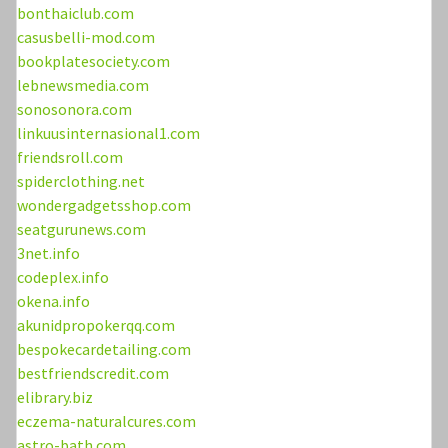
bonthaiclub.com
casusbelli-mod.com
bookplatesociety.com
lebnewsmedia.com
sonosonora.com
linkuusinternasional1.com
friendsroll.com
spiderclothing.net
wondergadgetsshop.com
seatgurunews.com
3net.info
codeplex.info
okena.info
akunidpropokerqq.com
bespokecardetailing.com
bestfriendscredit.com
elibrary.biz
eczema-naturalcures.com
astro-bath.com