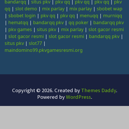
bandarqq
|
situs pkv
|
pkv qq
|
pkv qq
|
pkv qq
|
pkv
qq
|
slot demo
|
mix parlay
|
mix parlay
|
sbobet wap
|
sbobet login
|
pkv qq
|
pkv qq
|
menuqq
|
murniqq
|
hematqq
|
bandarqq pkv
|
qq poker
|
bandarqq pkv
|
pkv games
|
situs pkv
|
mix parlay
|
slot gacor resmi
|
slot gacor resmi
|
slot gacor resmi
|
bandarqq pkv
|
situs pkv
|
slot77
|
maindomino99.pkvgamesresmi.org
Copyright © 2026. Created by
Themes Daddy
.
Powered by
WordPress
.