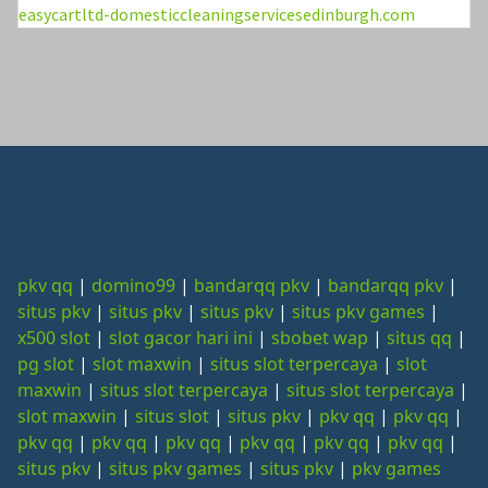
easycartltd-domesticcleaningservicesedinburgh.com
pkv qq
|
domino99
|
bandarqq pkv
|
bandarqq pkv
|
situs pkv
|
situs pkv
|
situs pkv
|
situs pkv games
|
x500 slot
|
slot gacor hari ini
|
sbobet wap
|
situs qq
|
pg slot
|
slot maxwin
|
situs slot terpercaya
|
slot
maxwin
|
situs slot terpercaya
|
situs slot terpercaya
|
slot maxwin
|
situs slot
|
situs pkv
|
pkv qq
|
pkv qq
|
pkv qq
|
pkv qq
|
pkv qq
|
pkv qq
|
pkv qq
|
pkv qq
|
situs pkv
|
situs pkv games
|
situs pkv
|
pkv games