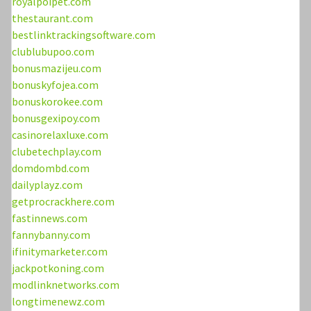
royalpoipet.com
thestaurant.com
bestlinktrackingsoftware.com
clublubupoo.com
bonusmazijeu.com
bonuskyfojea.com
bonuskorokee.com
bonusgexipoy.com
casinorelaxluxe.com
clubetechplay.com
domdombd.com
dailyplayz.com
getprocrackhere.com
fastinnews.com
fannybanny.com
ifinitymarketer.com
jackpotkoning.com
modlinknetworks.com
longtimenewz.com