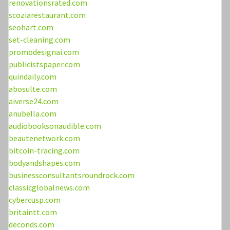
renovationsrated.com
scoziarestaurant.com
seohart.com
set-cleaning.com
promodesignai.com
publicistspaper.com
quindaily.com
abosulte.com
aiverse24.com
anubella.com
audiobooksonaudible.com
beautenetwork.com
bitcoin-tracing.com
bodyandshapes.com
businessconsultantsroundrock.com
classicglobalnews.com
cybercusp.com
britaintt.com
deconds.com