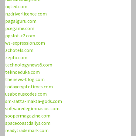
nqted.com
nzdriverlicence.com
pagalguru.com
pcegame.com
pgslot-r2.com
ws-expression.com
zchotels.com
zepfo.com
technologynews5.com
teknoeduka.com
thenews-blog.com
todaycryptotimes.com
usabonuscodes.com
sm-satta-makta-gods.com
softwaredegimnasios.com
soopermagazine.com
spacecoastdailys.com
readytrademark.com