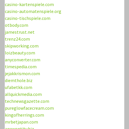
casino-kartenspiele.com
casino-automatenspiele.org
casino-tischspiele.com
otbody.com
jamestrust.net
trenz24.com
skipworking.com
loizbeauty.com
anyconverter.com
timespedia.com
jejakkrismon.com
diemthole.biz
ufabetkk.com
allquickmedia.com
technewsgazette.com
pureglowfacecream.com
kingofherrings.com
mrbetjapan.com
anewentity.biz