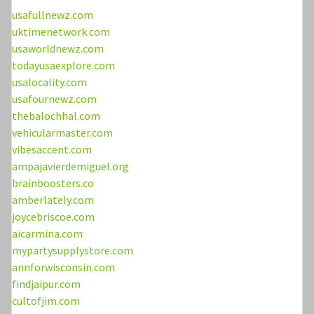
usafullnewz.com
uktimenetwork.com
usaworldnewz.com
todayusaexplore.com
usalocality.com
usafournewz.com
thebalochhal.com
vehicularmaster.com
vibesaccent.com
ampajavierdemiguel.org
brainboosters.co
amberlately.com
joycebriscoe.com
aicarmina.com
mypartysupplystore.com
annforwisconsin.com
findjaipur.com
cultofjim.com