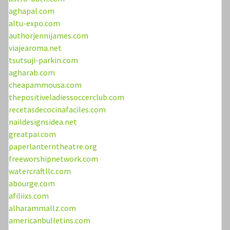
aghapal.com
altu-expo.com
authorjennijames.com
viajearoma.net
tsutsuji-parkin.com
agharab.com
cheapammousa.com
thepositiveladiessoccerclub.com
recetasdecocinafaciles.com
naildesignsidea.net
greatpai.com
paperlanterntheatre.org
freeworshipnetwork.com
watercraftllc.com
abourge.com
afiliixs.com
alharammallz.com
americanbulletins.com