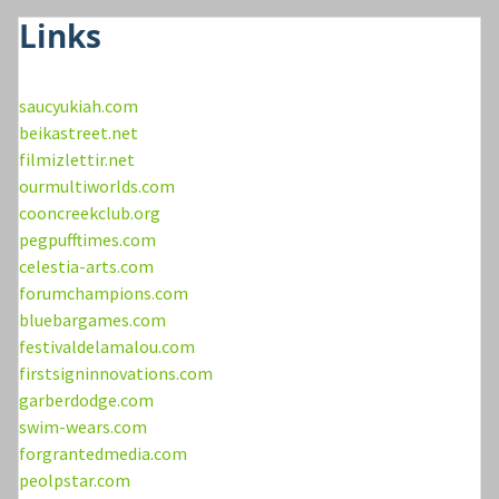
Links
saucyukiah.com
beikastreet.net
filmizlettir.net
ourmultiworlds.com
cooncreekclub.org
pegpufftimes.com
celestia-arts.com
forumchampions.com
bluebargames.com
festivaldelamalou.com
firstsigninnovations.com
garberdodge.com
swim-wears.com
forgrantedmedia.com
peolpstar.com