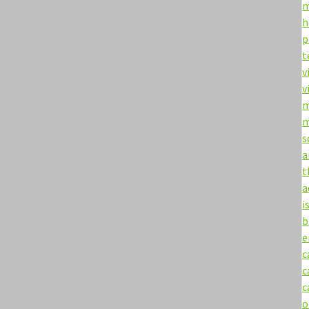
m
h
p
t
v
v
m
m
s
a
t
a
i
b
e
c
c
c
o