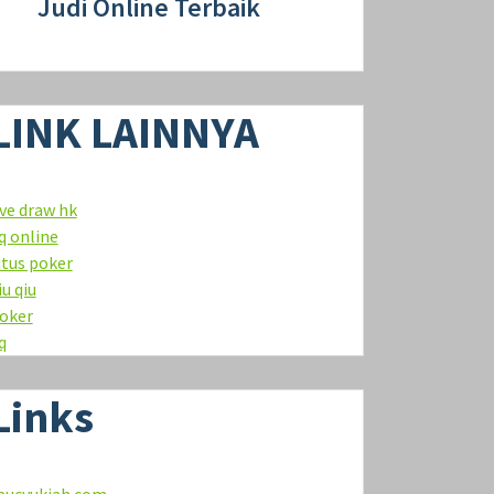
Judi Online Terbaik
LINK LAINNYA
ive draw hk
q online
itus poker
iu qiu
oker
q
Links