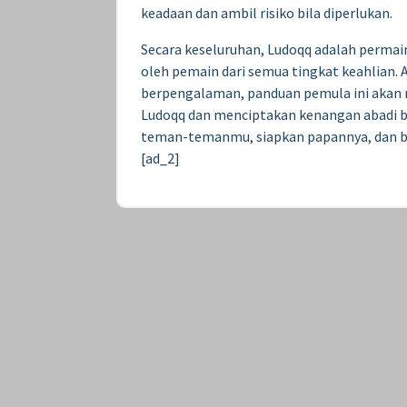
keadaan dan ambil risiko bila diperlukan.
Secara keseluruhan, Ludoqq adalah permai
oleh pemain dari semua tingkat keahlian.
berpengalaman, panduan pemula ini aka
Ludoqq dan menciptakan kenangan abadi b
teman-temanmu, siapkan papannya, dan bi
[ad_2]