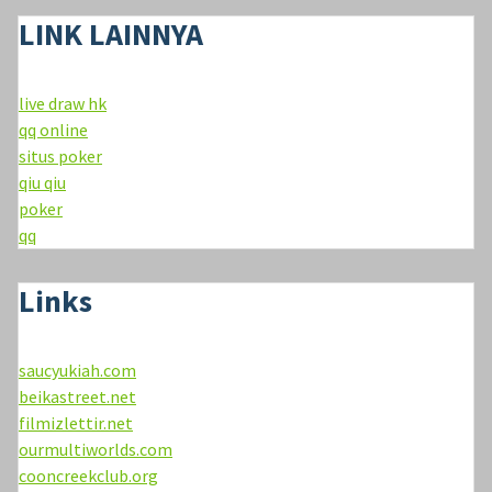
LINK LAINNYA
live draw hk
qq online
situs poker
qiu qiu
poker
qq
Links
saucyukiah.com
beikastreet.net
filmizlettir.net
ourmultiworlds.com
cooncreekclub.org