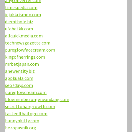
anyconverter.com
timespedia.com
jejakkrismon.com
diemthole.biz
ufabetkk.com
allquickmedia.com
technewsgazette.com
pureglowfacecream.com
kingofherrings.com
mrbetjapan.com
anewentity.biz
appkuala.com
seo7days.com
pureglowcream.com
bloemenbezorgenvandaag.com
secrettohairgrowth.com
tasteofthaitogo.com
bunnynkitty.com
bezopasnik.org