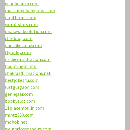
deanbeanxn.com
matkarajdhanigame.com
popthrone.com
world-slots.com
imakewebsolution.com
che-blog.com
pancakecoinz.com
flyfinley.com
prideconsultation.com
hountinglil.info
chakraaffirmations.net
bestjokes4u.com
lustgurgaon.com
geniejaar.com
bobbyslot.com
11placemoulin.com
mintz360.com
mohob.net
weightlossprodigy.com