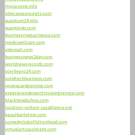
mycarzone.info
vibecasaconcepts.com
quantum24.info
quantenki.com
businessmagazineusa.com
medicwellcare.com
vidsmall.com
businessnews2day.com
worldnewsrecords.com
sterilepro24.com
solidtechbusiness.com
reviewcardgaming.com
experiencedexpertstowingservice.com
blackheadsshop.com
location-voiture-casablanca.org
kpaulbartelme.com
comedyclubofhiltonhead.com
virtualartsassistant.com