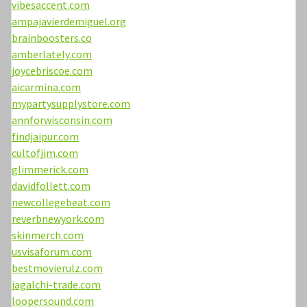
vibesaccent.com
ampajavierdemiguel.org
brainboosters.co
amberlately.com
joycebriscoe.com
aicarmina.com
mypartysupplystore.com
annforwisconsin.com
findjaipur.com
cultofjim.com
glimmerick.com
davidfollett.com
newcollegebeat.com
reverbnewyork.com
skinmerch.com
usvisaforum.com
bestmovierulz.com
jagalchi-trade.com
loopersound.com