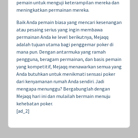
pemain untuk menguji keterampilan mereka dan
meningkatkan permainan mereka.
Baik Anda pemain biasa yang mencari kesenangan
atau pesaing serius yang ingin membawa
permainan Anda ke level berikutnya, Mejaqq
adalah tujuan utama bagi penggemar poker di
mana pun. Dengan antarmuka yang ramah
pengguna, beragam permainan, dan basis pemain
yang kompetitif, Mejaqq menawarkan semua yang
Anda butuhkan untuk menikmati sensasi poker
dari kenyamanan rumah Anda sendiri. Jadi
mengapa menunggu? Bergabunglah dengan
Mejaqq hari ini dan mulailah bermain menuju
kehebatan poker.
[ad_2]