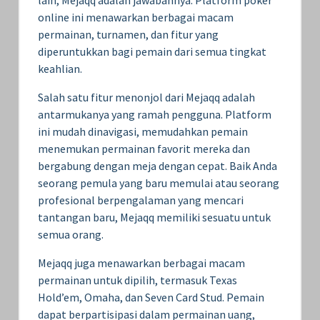
lain, Mejaqq adalah jawabannya. Platform poker
online ini menawarkan berbagai macam
permainan, turnamen, dan fitur yang
diperuntukkan bagi pemain dari semua tingkat
keahlian.
Salah satu fitur menonjol dari Mejaqq adalah
antarmukanya yang ramah pengguna. Platform
ini mudah dinavigasi, memudahkan pemain
menemukan permainan favorit mereka dan
bergabung dengan meja dengan cepat. Baik Anda
seorang pemula yang baru memulai atau seorang
profesional berpengalaman yang mencari
tantangan baru, Mejaqq memiliki sesuatu untuk
semua orang.
Mejaqq juga menawarkan berbagai macam
permainan untuk dipilih, termasuk Texas
Hold’em, Omaha, dan Seven Card Stud. Pemain
dapat berpartisipasi dalam permainan uang,