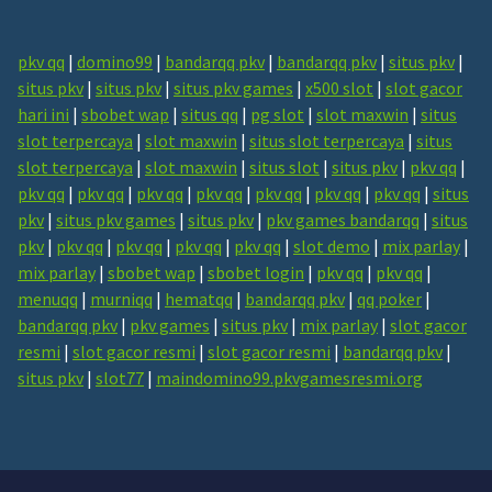
pkv qq
|
domino99
|
bandarqq pkv
|
bandarqq pkv
|
situs pkv
|
situs pkv
|
situs pkv
|
situs pkv games
|
x500 slot
|
slot gacor
hari ini
|
sbobet wap
|
situs qq
|
pg slot
|
slot maxwin
|
situs
slot terpercaya
|
slot maxwin
|
situs slot terpercaya
|
situs
slot terpercaya
|
slot maxwin
|
situs slot
|
situs pkv
|
pkv qq
|
pkv qq
|
pkv qq
|
pkv qq
|
pkv qq
|
pkv qq
|
pkv qq
|
pkv qq
|
situs
pkv
|
situs pkv games
|
situs pkv
|
pkv games bandarqq
|
situs
pkv
|
pkv qq
|
pkv qq
|
pkv qq
|
pkv qq
|
slot demo
|
mix parlay
|
mix parlay
|
sbobet wap
|
sbobet login
|
pkv qq
|
pkv qq
|
menuqq
|
murniqq
|
hematqq
|
bandarqq pkv
|
qq poker
|
bandarqq pkv
|
pkv games
|
situs pkv
|
mix parlay
|
slot gacor
resmi
|
slot gacor resmi
|
slot gacor resmi
|
bandarqq pkv
|
situs pkv
|
slot77
|
maindomino99.pkvgamesresmi.org