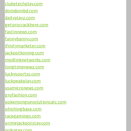
clubetechplay.com
domdombd.com
dailyplayz.com
getprocrackhere.com
fastinnews.com
fannybanny.com
ifinitymarketer.com
jackpotkoning.com
modlinknetworks.com
longtimenewz.com
luckysportss.com
luckpeakplay.com
usamicronews.com
grofashion.com
pokemongoevolutioncalc.com
phishingbase.com
racegamings.com
primejackpotstay.com
pokugaa.com