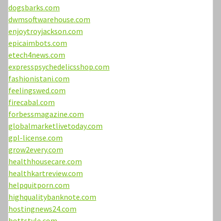
dogsbarks.com
dwmsoftwarehouse.com
enjoytroyjackson.com
epicaimbots.com
etech4news.com
expresspsychedelicsshop.com
fashionistani.com
feelingswed.com
firecabal.com
forbessmagazine.com
globalmarketlivetoday.com
gpl-license.com
grow2every.com
healthhousecare.com
healthkartreview.com
helpquitporn.com
highqualitybanknote.com
hostingnews24.com
hottstyle.com