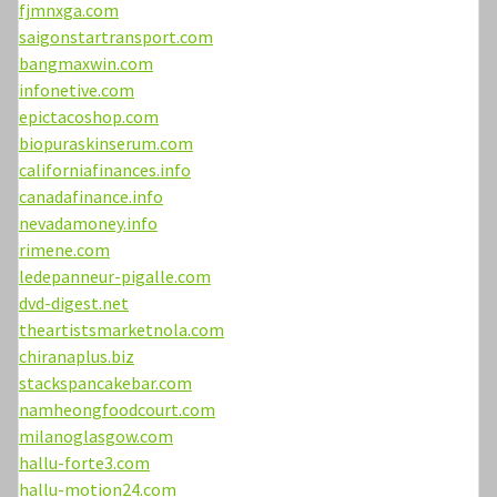
fjmnxga.com
saigonstartransport.com
bangmaxwin.com
infonetive.com
epictacoshop.com
biopuraskinserum.com
californiafinances.info
canadafinance.info
nevadamoney.info
rimene.com
ledepanneur-pigalle.com
dvd-digest.net
theartistsmarketnola.com
chiranaplus.biz
stackspancakebar.com
namheongfoodcourt.com
milanoglasgow.com
hallu-forte3.com
hallu-motion24.com