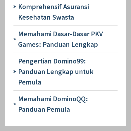
Komprehensif Asuransi
Kesehatan Swasta
Memahami Dasar-Dasar PKV
Games: Panduan Lengkap
Pengertian Domino99:
Panduan Lengkap untuk
Pemula
Memahami DominoQQ:
Panduan Pemula