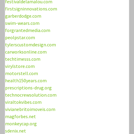
festivaldelamalou.com
firstsigninnovations.com
garberdodge.com
swim-wears.com
forgrantedmedia.com
peolpstar.com
tylerscustomdesign.com
carworksonline.com
techtimesss.com
virylstore.com
motorstell.com
health150years.com
prescriptions-drug.org
technocrewsolution.com
viraltokvibes.com
vivianebritoimoveis.com
magforbes.net
monkeycap.org
sdenix.net