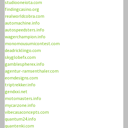
studiooneiota.com
findingcasino.org
realworldcobra.com
automachine.info
autospeedsters.info
wagerchampion.info
monomousumicontest.com
deadricklingo.com
skyglobefx.com
gamblespherex.info
agentur-ramsenthaler.com
eomdesigns.com
triptrekker.info
gendxxi.net
motomasters.info
mycarzone.info
vibecasaconcepts.com
quantum24.info
quantenki.com