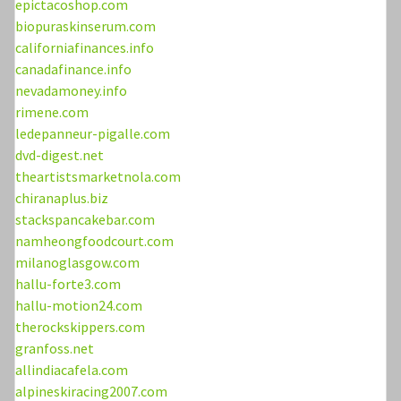
epictacoshop.com
biopuraskinserum.com
californiafinances.info
canadafinance.info
nevadamoney.info
rimene.com
ledepanneur-pigalle.com
dvd-digest.net
theartistsmarketnola.com
chiranaplus.biz
stackspancakebar.com
namheongfoodcourt.com
milanoglasgow.com
hallu-forte3.com
hallu-motion24.com
therockskippers.com
granfoss.net
allindiacafela.com
alpineskiracing2007.com