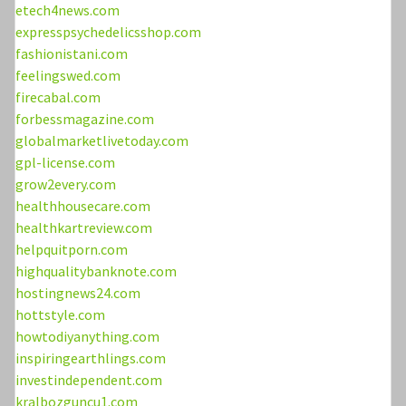
etech4news.com
expresspsychedelicsshop.com
fashionistani.com
feelingswed.com
firecabal.com
forbessmagazine.com
globalmarketlivetoday.com
gpl-license.com
grow2every.com
healthhousecare.com
healthkartreview.com
helpquitporn.com
highqualitybanknote.com
hostingnews24.com
hottstyle.com
howtodiyanything.com
inspiringearthlings.com
investindependent.com
kralbozguncu1.com