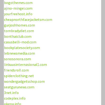
bogothemes.com
ajino-mingei.com
yourfreehost.info
cheapnorthfacejacketsm.com
gurjoshhomes.com
tombradydiet.com
bonthaiclub.com
casusbelli-mod.com
bookplatesociety.com
lebnewsmedia.com
sonosonora.com
linkuusinternasional1.com
friendsroll.com
spiderclothing.net
wondergadgetsshop.com
seatgurunews.com
3net.info
codeplex.info
okena.info