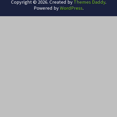
Copyright © 2026. Created by
Themes Daddy
.
Powered by
WordPress
.