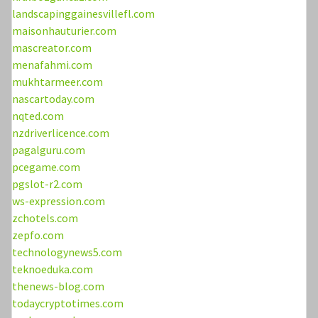
landscapinggainesvillefl.com
maisonhauturier.com
mascreator.com
menafahmi.com
mukhtarmeer.com
nascartoday.com
nqted.com
nzdriverlicence.com
pagalguru.com
pcegame.com
pgslot-r2.com
ws-expression.com
zchotels.com
zepfo.com
technologynews5.com
teknoeduka.com
thenews-blog.com
todaycryptotimes.com