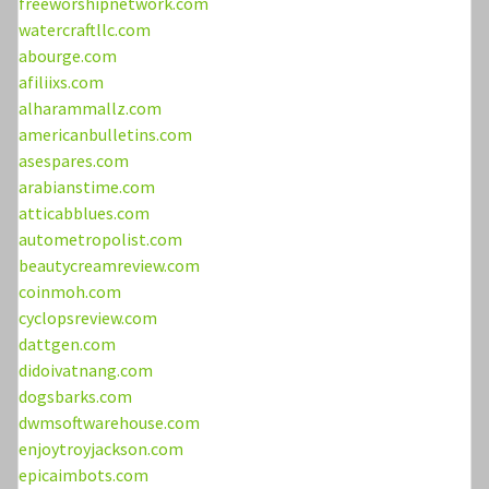
freeworshipnetwork.com
watercraftllc.com
abourge.com
afiliixs.com
alharammallz.com
americanbulletins.com
asespares.com
arabianstime.com
atticabblues.com
autometropolist.com
beautycreamreview.com
coinmoh.com
cyclopsreview.com
dattgen.com
didoivatnang.com
dogsbarks.com
dwmsoftwarehouse.com
enjoytroyjackson.com
epicaimbots.com