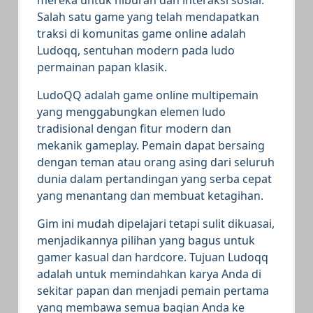
mereka untuk hiburan dan interaksi sosial.
Salah satu game yang telah mendapatkan
traksi di komunitas game online adalah
Ludoqq, sentuhan modern pada ludo
permainan papan klasik.
LudoQQ adalah game online multipemain
yang menggabungkan elemen ludo
tradisional dengan fitur modern dan
mekanik gameplay. Pemain dapat bersaing
dengan teman atau orang asing dari seluruh
dunia dalam pertandingan yang serba cepat
yang menantang dan membuat ketagihan.
Gim ini mudah dipelajari tetapi sulit dikuasai,
menjadikannya pilihan yang bagus untuk
gamer kasual dan hardcore. Tujuan Ludoqq
adalah untuk memindahkan karya Anda di
sekitar papan dan menjadi pemain pertama
yang membawa semua bagian Anda ke