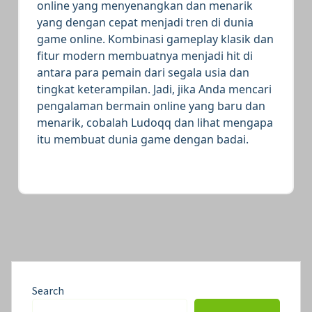
online yang menyenangkan dan menarik
yang dengan cepat menjadi tren di dunia
game online. Kombinasi gameplay klasik dan
fitur modern membuatnya menjadi hit di
antara para pemain dari segala usia dan
tingkat keterampilan. Jadi, jika Anda mencari
pengalaman bermain online yang baru dan
menarik, cobalah Ludoqq dan lihat mengapa
itu membuat dunia game dengan badai.
Search