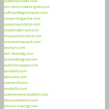
usabonuscodes.com
sm-satta-makta-gods.com
softwaredegimnasios.com
soopermagazine.com
spacecoastdailys.com
readytrademark.com
renovationsrated.com
scoziarestaurant.com
seohart.com
set-cleaning.com
promodesignai.com
publicistspaper.com
quindaily.com
abosulte.com
aiverse24.com
anubella.com
audiobooksonaudible.com
beautenetwork.com
bitcoin-tracing.com