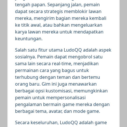
tengah papan. Sepanjang jalan, pemain
dapat secara strategis memblokir lawan
mereka, mengirim bagian mereka kembali
ke titik awal, atau bahkan mengeluarkan
karya lawan mereka untuk mendapatkan
keuntungan.
Salah satu fitur utama LudoQQ adalah aspek
sosialnya. Pemain dapat mengobrol satu
sama lain secara real-time, menjadikan
permainan cara yang bagus untuk
terhubung dengan teman dan bertemu
orang baru. Gim ini juga menawarkan
berbagai opsi kustomisasi, memungkinkan
pemain untuk mempersonalisasi
pengalaman bermain game mereka dengan
berbagai tema, avatar, dan mode game.
Secara keseluruhan, LudoQQ adalah game