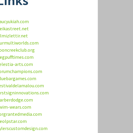
Links
aucyukiah.com
eikastreet.net
ilmizlettir.net
urmultiworlds.com
ooncreekclub.org
egpufftimes.com
elestia-arts.com
orumchampions.com
luebargames.com
estivaldelamalou.com
irstsigninnovations.com
arberdodge.com
wim-wears.com
orgrantedmedia.com
eolpstar.com
ylerscustomdesign.com