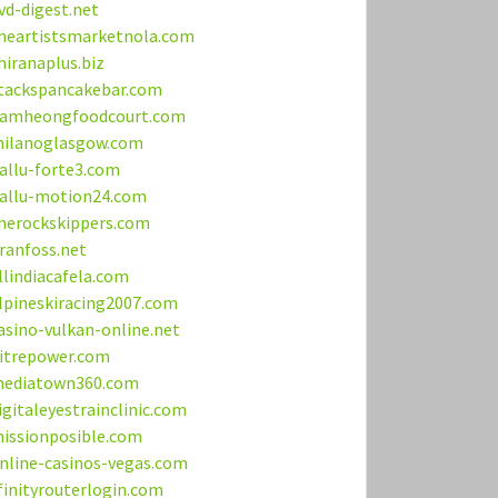
vd-digest.net
heartistsmarketnola.com
hiranaplus.biz
tackspancakebar.com
amheongfoodcourt.com
ilanoglasgow.com
allu-forte3.com
allu-motion24.com
herockskippers.com
ranfoss.net
llindiacafela.com
lpineskiracing2007.com
asino-vulkan-online.net
itrepower.com
ediatown360.com
igitaleyestrainclinic.com
issionposible.com
nline-casinos-vegas.com
finityrouterlogin.com