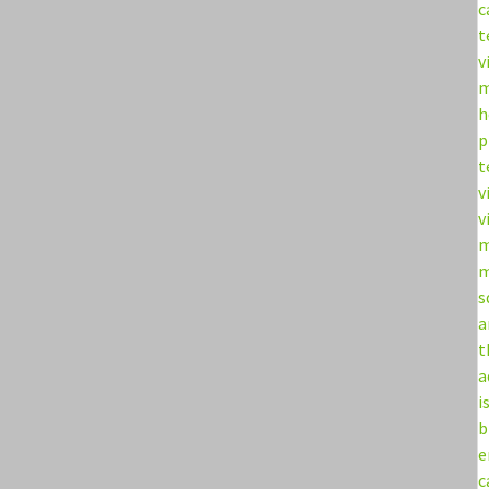
c
t
v
m
h
p
t
v
v
m
m
s
a
t
a
i
b
e
c