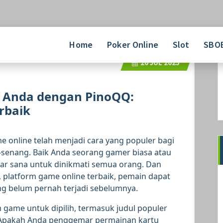
Home
Poker Online
Slot
SBO
20
JUL 2025
if Anda dengan PinoQQ:
rbaik
me online telah menjadi cara yang populer bagi
-senang. Baik Anda seorang gamer biasa atau
uar sana untuk dinikmati semua orang. Dan
 platform game online terbaik, pemain dapat
ng belum pernah terjadi sebelumnya.
ame untuk dipilih, termasuk judul populer
te. Apakah Anda penggemar permainan kartu