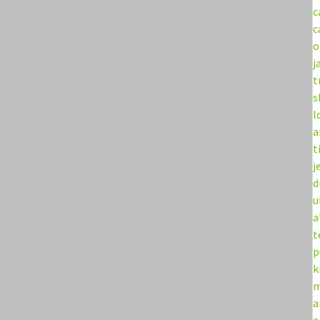
c
c
o
j
t
s
l
a
t
j
d
u
a
t
p
k
m
a