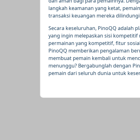
dan aman bagi para pemainnya. Dengan
langkah keamanan yang ketat, pemain 
transaksi keuangan mereka dilindungi 
Secara keseluruhan, PinoQQ adalah pl
yang ingin melepaskan sisi kompetiti
permainan yang kompetitif, fitur sos
PinoQQ memberikan pengalaman berm
membuat pemain kembali untuk menda
menunggu? Bergabunglah dengan Pino
pemain dari seluruh dunia untuk kese