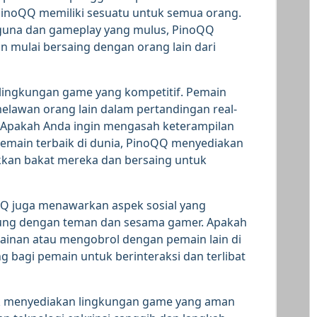
, PinoQQ memiliki sesuatu untuk semua orang.
una dan gameplay yang mulus, PinoQQ
mulai bersaing dengan orang lain dari
 lingkungan game yang kompetitif. Pemain
elawan orang lain dalam pertandingan real-
. Apakah Anda ingin mengasah keterampilan
pemain terbaik di dunia, PinoQQ menyediakan
kan bakat mereka dan bersaing untuk
QQ juga menawarkan aspek sosial yang
ng dengan teman dan sesama gamer. Apakah
inan atau mengobrol dengan pemain lain di
bagi pemain untuk berinteraksi dan terlibat
uk menyediakan lingkungan game yang aman