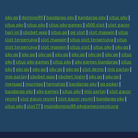
pkv qq
|
domino99
|
bandarqq pkv
|
bandarqq pkv
|
situs pkv
|
situs pkv
|
situs pkv
|
situs pkv games
|
x500 slot
|
slot gacor
hari ini
|
sbobet wap
|
situs qq
|
pg slot
|
slot maxwin
|
situs
slot terpercaya
|
slot maxwin
|
situs slot terpercaya
|
situs
slot terpercaya
|
slot maxwin
|
situs slot
|
situs pkv
|
pkv qq
|
pkv qq
|
pkv qq
|
pkv qq
|
pkv qq
|
pkv qq
|
pkv qq
|
pkv qq
|
situs
pkv
|
situs pkv games
|
situs pkv
|
pkv games bandarqq
|
situs
pkv
|
pkv qq
|
pkv qq
|
pkv qq
|
pkv qq
|
slot demo
|
mix parlay
|
mix parlay
|
sbobet wap
|
sbobet login
|
pkv qq
|
pkv qq
|
menuqq
|
murniqq
|
hematqq
|
bandarqq pkv
|
qq poker
|
bandarqq pkv
|
pkv games
|
situs pkv
|
mix parlay
|
slot gacor
resmi
|
slot gacor resmi
|
slot gacor resmi
|
bandarqq pkv
|
situs pkv
|
slot77
|
maindomino99.pkvgamesresmi.org