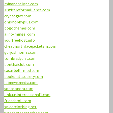
minapenelope.com
justicereformalliance.com
cryptoglax.com
ohiohobbyplus.com
bogothemes.com
ajino-mingei.com
yourfreehost.info
cheapnorthfacejacketsm.com
gurjoshhomes.com
tombradydiet.com
bonthaiclub.com
casusbelli-mod.com
bookplatesociety.com
lebnewsmedia.com
sonosonora.com
linkuusinternasional1.com
friendsroll.com
spiderclothing.net
wondergadgetsshop.com