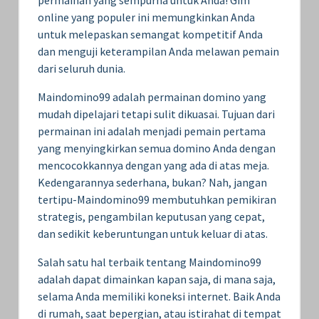
permainan yang sempurna untuk Anda! Gim
online yang populer ini memungkinkan Anda
untuk melepaskan semangat kompetitif Anda
dan menguji keterampilan Anda melawan pemain
dari seluruh dunia.
Maindomino99 adalah permainan domino yang
mudah dipelajari tetapi sulit dikuasai. Tujuan dari
permainan ini adalah menjadi pemain pertama
yang menyingkirkan semua domino Anda dengan
mencocokkannya dengan yang ada di atas meja.
Kedengarannya sederhana, bukan? Nah, jangan
tertipu-Maindomino99 membutuhkan pemikiran
strategis, pengambilan keputusan yang cepat,
dan sedikit keberuntungan untuk keluar di atas.
Salah satu hal terbaik tentang Maindomino99
adalah dapat dimainkan kapan saja, di mana saja,
selama Anda memiliki koneksi internet. Baik Anda
di rumah, saat bepergian, atau istirahat di tempat