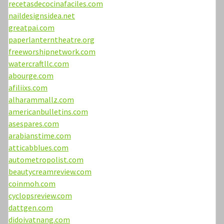
recetasdecocinafaciles.com
naildesignsidea.net
greatpai.com
paperlanterntheatre.org
freeworshipnetwork.com
watercraftllc.com
abourge.com
afiliixs.com
alharammallz.com
americanbulletins.com
asespares.com
arabianstime.com
atticabblues.com
autometropolist.com
beautycreamreview.com
coinmoh.com
cyclopsreview.com
dattgen.com
didoivatnang.com