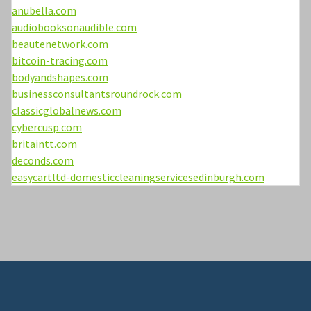
anubella.com
audiobooksonaudible.com
beautenetwork.com
bitcoin-tracing.com
bodyandshapes.com
businessconsultantsroundrock.com
classicglobalnews.com
cybercusp.com
britaintt.com
deconds.com
easycartltd-domesticcleaningservicesedinburgh.com