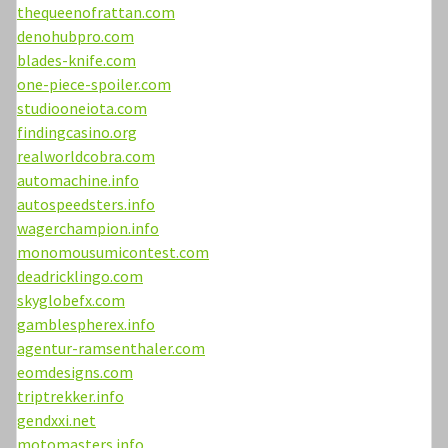
thequeenofrattan.com
denohubpro.com
blades-knife.com
one-piece-spoiler.com
studiooneiota.com
findingcasino.org
realworldcobra.com
automachine.info
autospeedsters.info
wagerchampion.info
monomousumicontest.com
deadricklingo.com
skyglobefx.com
gamblespherex.info
agentur-ramsenthaler.com
eomdesigns.com
triptrekker.info
gendxxi.net
motomasters.info