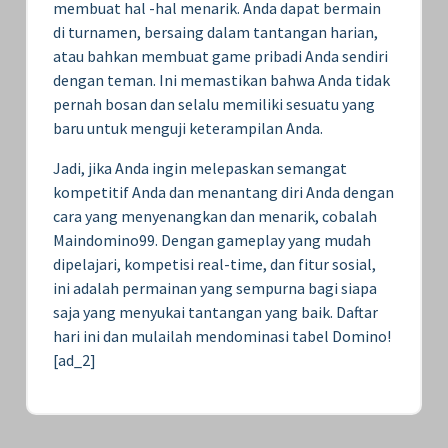
membuat hal -hal menarik. Anda dapat bermain
di turnamen, bersaing dalam tantangan harian,
atau bahkan membuat game pribadi Anda sendiri
dengan teman. Ini memastikan bahwa Anda tidak
pernah bosan dan selalu memiliki sesuatu yang
baru untuk menguji keterampilan Anda.
Jadi, jika Anda ingin melepaskan semangat
kompetitif Anda dan menantang diri Anda dengan
cara yang menyenangkan dan menarik, cobalah
Maindomino99. Dengan gameplay yang mudah
dipelajari, kompetisi real-time, dan fitur sosial,
ini adalah permainan yang sempurna bagi siapa
saja yang menyukai tantangan yang baik. Daftar
hari ini dan mulailah mendominasi tabel Domino!
[ad_2]