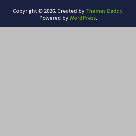
Copyright © 2026. Created by
Themes Daddy
.
Powered by
WordPress
.