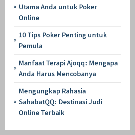
Utama Anda untuk Poker
Online
10 Tips Poker Penting untuk
Pemula
Manfaat Terapi Ajoqq: Mengapa
Anda Harus Mencobanya
Mengungkap Rahasia
SahabatQQ: Destinasi Judi
Online Terbaik