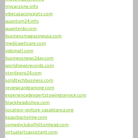
mycarzone.info
vibecasaconcepts.com
quantum24.info
quantenki.com
businessmagazineusa.com
medicwellcare.com
vidsmall.com
businessnews2day.com
worldnewsrecords.com
sterilepro24.com
solidtechbusiness.com
reviewcardgaming.com
experiencedexpertstowingservice.com
blackheadsshop.com
location-voiture-casablanca.org
kpaulbartelme.com
comedyclubofhiltonhead.com
virtualartsassistant.com