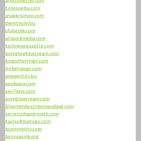
anyconverter.com
timespedia.com
jejakkrismon.com
diemthole.biz
ufabetkk.com
allquickmedia.com
technewsgazette.com
pureglowfacecream.com
kingofherrings.com
mrbetjapan.com
anewentity.biz
appkuala.com
seo7days.com
pureglowcream.com
bloemenbezorgenvandaag.com
secrettohairgrowth.com
tasteofthaitogo.com
bunnynkitty.com
bezopasnik.org