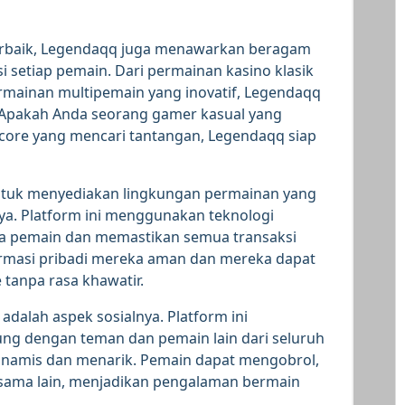
terbaik, Legendaqq juga menawarkan beragam
setiap pemain. Dari permainan kasino klasik
ermainan multipemain yang inovatif, Legendaqq
 Apakah Anda seorang gamer kasual yang
ore yang mencari tantangan, Legendaqq siap
ntuk menyediakan lingkungan permainan yang
ya. Platform ini menggunakan teknologi
ata pemain dan memastikan semua transaksi
rmasi pribadi mereka aman dan mereka dapat
anpa rasa khawatir.
adalah aspek sosialnya. Platform ini
g dengan teman dan pemain lain dari seluruh
inamis dan menarik. Pemain dapat mengobrol,
 sama lain, menjadikan pengalaman bermain