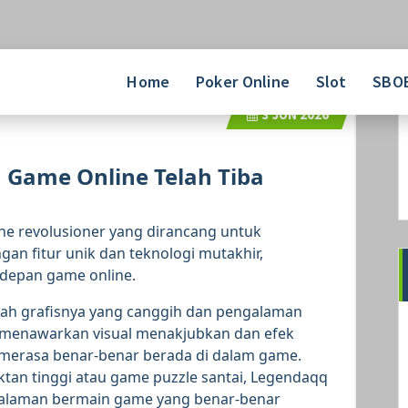
Home
Poker Online
Slot
SBO
3
JUN 2026
Game Online Telah Tiba
ne revolusioner yang dirancang untuk
an fitur unik dan teknologi mutakhir,
depan game online.
lah grafisnya yang canggih dan pengalaman
 menawarkan visual menakjubkan dan efek
 merasa benar-benar berada di dalam game.
tan tinggi atau game puzzle santai, Legendaqq
laman bermain game yang benar-benar