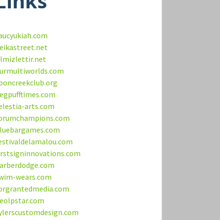
Links
aucyukiah.com
eikastreet.net
ilmizlettir.net
urmultiworlds.com
ooncreekclub.org
egpufftimes.com
elestia-arts.com
orumchampions.com
luebargames.com
estivaldelamalou.com
irstsigninnovations.com
arberdodge.com
wim-wears.com
orgrantedmedia.com
eolpstar.com
ylerscustomdesign.com