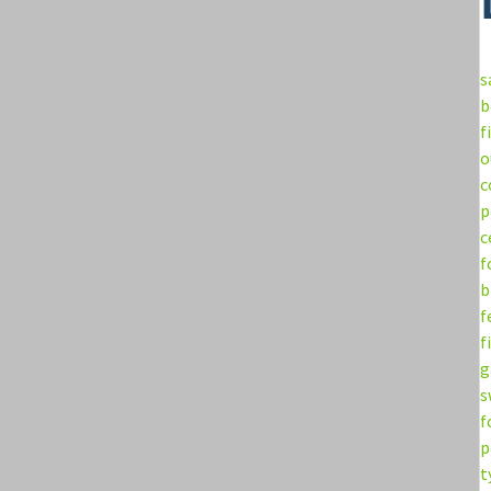
s
b
f
o
c
p
c
f
b
f
f
g
s
f
p
t