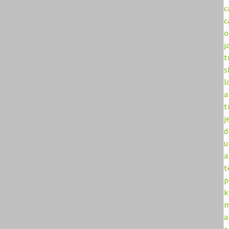
c
c
o
j
t
s
l
a
t
j
d
u
a
t
p
k
m
a