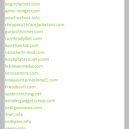
bogothemes.com
ajino-mingei.com
yourfreehost.info
cheapnorthfacejacketsm.com
gurjoshhomes.com
tombradydiet.com
bonthaiclub.com
casusbelli-mod.com
bookplatesociety.com
lebnewsmedia.com
sonosonora.com
linkuusinternasional1.com
friendsroll.com
spiderclothing.net
wondergadgetsshop.com
seatgurunews.com
3net.info
codeplex.info
okena.info