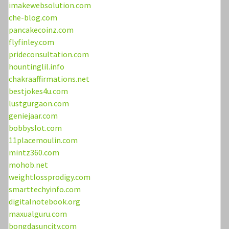
imakewebsolution.com
che-blog.com
pancakecoinz.com
flyfinley.com
prideconsultation.com
hountinglil.info
chakraaffirmations.net
bestjokes4u.com
lustgurgaon.com
geniejaar.com
bobbyslot.com
11placemoulin.com
mintz360.com
mohob.net
weightlossprodigy.com
smarttechyinfo.com
digitalnotebook.org
maxualguru.com
bongdasuncity.com