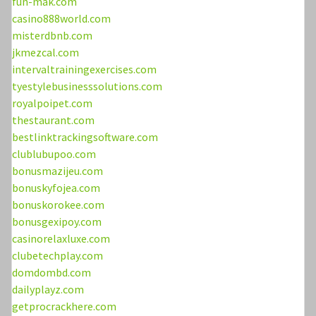
fun-mak.com
casino888world.com
misterdbnb.com
jkmezcal.com
intervaltrainingexercises.com
tyestylebusinesssolutions.com
royalpoipet.com
thestaurant.com
bestlinktrackingsoftware.com
clublubupoo.com
bonusmazijeu.com
bonuskyfojea.com
bonuskorokee.com
bonusgexipoy.com
casinorelaxluxe.com
clubetechplay.com
domdombd.com
dailyplayz.com
getprocrackhere.com