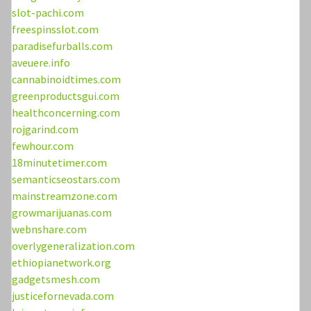
slot-pachi.com
freespinsslot.com
paradisefurballs.com
aveuere.info
cannabinoidtimes.com
greenproductsgui.com
healthconcerning.com
rojgarind.com
fewhour.com
18minutetimer.com
semanticseostars.com
mainstreamzone.com
growmarijuanas.com
webnshare.com
overlygeneralization.com
ethiopianetwork.org
gadgetsmesh.com
justicefornevada.com