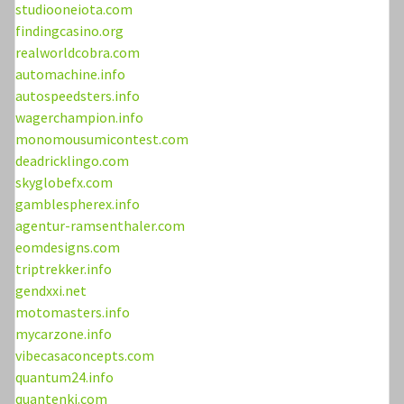
studiooneiota.com
findingcasino.org
realworldcobra.com
automachine.info
autospeedsters.info
wagerchampion.info
monomousumicontest.com
deadricklingo.com
skyglobefx.com
gamblespherex.info
agentur-ramsenthaler.com
eomdesigns.com
triptrekker.info
gendxxi.net
motomasters.info
mycarzone.info
vibecasaconcepts.com
quantum24.info
quantenki.com