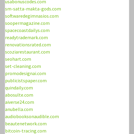
usabonuscodes.com
sm-satta-makta-gods.com
softwaredegimnasios.com
soopermagazine.com
spacecoastdailys.com
readytrademark.com
renovationsrated.com
scoziarestaurant.com
seohart.com
set-cleaning.com
promodesignai.com
publicistspaper.com
quindaily.com
abosulte.com
aiverse24.com
anubella.com
audiobooksonaudible.com
beautenetwork.com
bitcoin-tracing.com