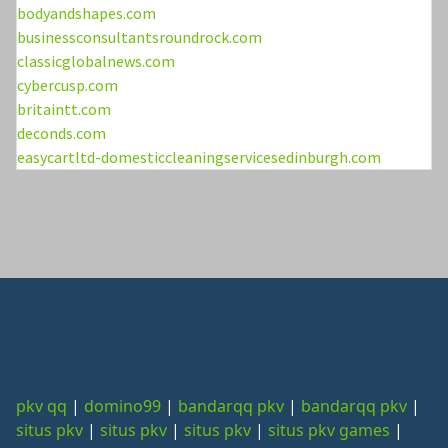
bodyandshapes.com
businessconsultantsroundrock.com
classicglobalnews.com
cybercusp.com
britaintt.com
deconds.com
easycartltd-domesticcleaningservicesedinburgh.com
pkv qq
|
domino99
|
bandarqq pkv
|
bandarqq pkv
|
situs pkv
|
situs pkv
|
situs pkv
|
situs pkv games
|