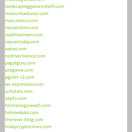
landscapinggainesvillefl.com
maisonhauturier.com
mascreator.com
menafahmi.com
mukhtarmeer.com
nascartoday.com
nqted.com
nzdriverlicence.com
pagalguru.com
pcegame.com
pgslot-r2.com
ws-expression.com
zchotels.com
zepfo.com
technologynews5.com
teknoeduka.com
thenews-blog.com
todaycryptotimes.com