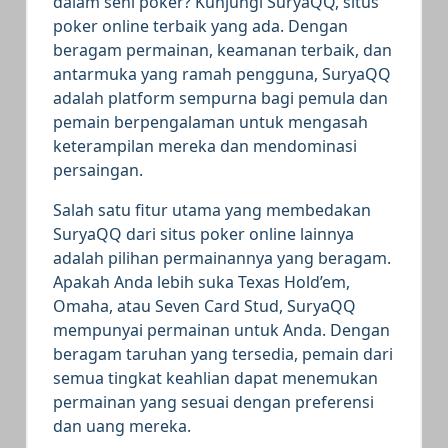
dalam seni poker? Kunjungi SuryaQQ, situs
poker online terbaik yang ada. Dengan
beragam permainan, keamanan terbaik, dan
antarmuka yang ramah pengguna, SuryaQQ
adalah platform sempurna bagi pemula dan
pemain berpengalaman untuk mengasah
keterampilan mereka dan mendominasi
persaingan.
Salah satu fitur utama yang membedakan
SuryaQQ dari situs poker online lainnya
adalah pilihan permainannya yang beragam.
Apakah Anda lebih suka Texas Hold’em,
Omaha, atau Seven Card Stud, SuryaQQ
mempunyai permainan untuk Anda. Dengan
beragam taruhan yang tersedia, pemain dari
semua tingkat keahlian dapat menemukan
permainan yang sesuai dengan preferensi
dan uang mereka.