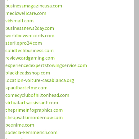
businessmagazineusa.com
medicwellcare.com
vidsmall.com
businessnews2day.com
worldnewsrecords.com
sterilepro24.com
solidtechbusiness.com
reviewcardgaming.com
experiencedexpertstowingservice.com
blackheadsshop.com
location-voiture-casablanca.org
kpaulbartelme.com
comedyclubofhiltonhead.com
virtualartsassistant.com
theprimeinfographics.com
cheapvaliumordernow.com
beenime.com
sodecia-kemmerich.com