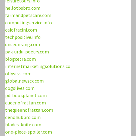
leisuretours.info
hellotbsbro.com
farmandpetscare.com
computingservice.info
caiofracini.com
techpositive.info
unseonrang.com
pak-urdu-poetry.com
blogcetra.com
internetmarketingsolutions.co
ollystvs.com
globalnewscx.com
dogslives.com
pdfbookplanet.com
queenofrattan.com
thequeenofrattan.com
denohubpro.com
blades-knife.com
one-piece-spoiler.com