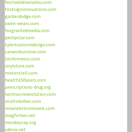
festivaldelamalou.com
firstsigninnovations.com
garberdodge.com
swim-wears.com
forgrantedmedia.com
peolpstar.com
tylerscustomdesign.com
carworksonline.com
techtimesss.com
virylstore.com
motorstell.com
health150years.com
prescriptions-drug.org
technocrewsolution.com
viraltokvibes.com
vivianebritoimoveis.com
magforbes.net
monkeycap.org
sdenix.net