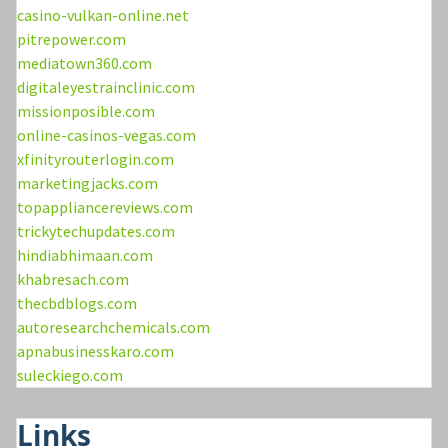
casino-vulkan-online.net
pitrepower.com
mediatown360.com
digitaleyestrainclinic.com
missionposible.com
online-casinos-vegas.com
xfinityrouterlogin.com
marketingjacks.com
topappliancereviews.com
trickytechupdates.com
hindiabhimaan.com
khabresach.com
thecbdblogs.com
autoresearchchemicals.com
apnabusinesskaro.com
suleckiego.com
Links