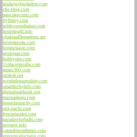
imakewebsolution.com
che-blog.com
pancakecoinz.com
flyfinley.com
prideconsultation.com
hountinglil.info
chakraaffirmations.net
bestjokes4u.com
lustgurgaon.com
geniejaar.com
bobbyslot.com
11placemoulin.com
mintz360.com
mohob.net
weightlossprodigy.com
smarttechyinfo.com
digitalnotebook.org
maxualguru.com
bongdasuncity.com
slot-pachi.com
freespinsslot.com
paradisefurballs.com
aveuere.info
cannabinoidtimes.com
greenproductsgui.com