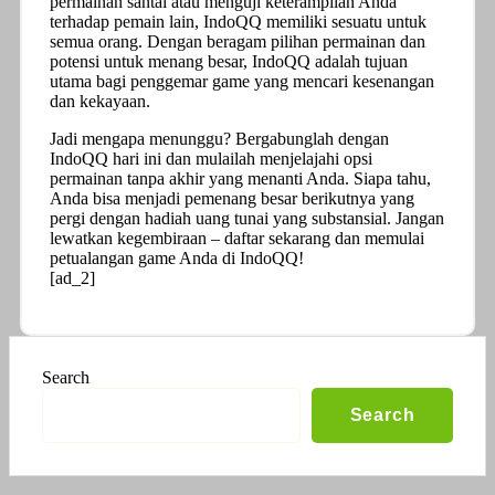
permainan santai atau menguji keterampilan Anda
terhadap pemain lain, IndoQQ memiliki sesuatu untuk
semua orang. Dengan beragam pilihan permainan dan
potensi untuk menang besar, IndoQQ adalah tujuan
utama bagi penggemar game yang mencari kesenangan
dan kekayaan.
Jadi mengapa menunggu? Bergabunglah dengan
IndoQQ hari ini dan mulailah menjelajahi opsi
permainan tanpa akhir yang menanti Anda. Siapa tahu,
Anda bisa menjadi pemenang besar berikutnya yang
pergi dengan hadiah uang tunai yang substansial. Jangan
lewatkan kegembiraan – daftar sekarang dan memulai
petualangan game Anda di IndoQQ!
[ad_2]
Search
Search