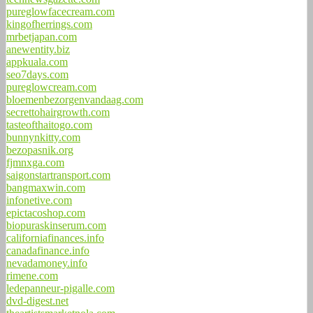
pureglowfacecream.com
kingofherrings.com
mrbetjapan.com
anewentity.biz
appkuala.com
seo7days.com
pureglowcream.com
bloemenbezorgenvandaag.com
secrettohairgrowth.com
tasteofthaitogo.com
bunnynkitty.com
bezopasnik.org
fjmnxga.com
saigonstartransport.com
bangmaxwin.com
infonetive.com
epictacoshop.com
biopuraskinserum.com
californiafinances.info
canadafinance.info
nevadamoney.info
rimene.com
ledepanneur-pigalle.com
dvd-digest.net