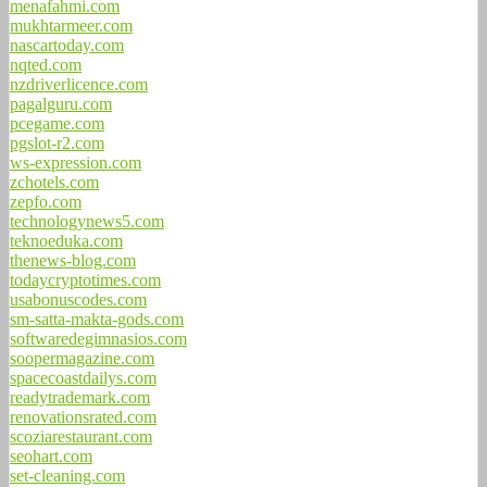
menafahmi.com
mukhtarmeer.com
nascartoday.com
nqted.com
nzdriverlicence.com
pagalguru.com
pcegame.com
pgslot-r2.com
ws-expression.com
zchotels.com
zepfo.com
technologynews5.com
teknoeduka.com
thenews-blog.com
todaycryptotimes.com
usabonuscodes.com
sm-satta-makta-gods.com
softwaredegimnasios.com
soopermagazine.com
spacecoastdailys.com
readytrademark.com
renovationsrated.com
scoziarestaurant.com
seohart.com
set-cleaning.com