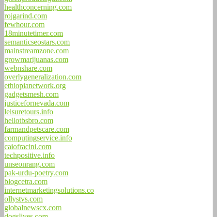
healthconcerning.com
rojgarind.com
fewhour.com
18minutetimer.com
semanticseostars.com
mainstreamzone.com
growmarijuanas.com
webnshare.com
overlygeneralization.com
ethiopianetwork.org
gadgetsmesh.com
justicefornevada.com
leisuretours.info
hellotbsbro.com
farmandpetscare.com
computingservice.info
caiofracini.com
techpositive.info
unseonrang.com
pak-urdu-poetry.com
blogcetra.com
internetmarketingsolutions.co
ollystvs.com
globalnewscx.com
dogslives.com