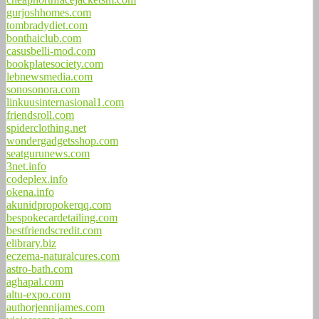
gurjoshhomes.com
tombradydiet.com
bonthaiclub.com
casusbelli-mod.com
bookplatesociety.com
lebnewsmedia.com
sonosonora.com
linkuusinternasional1.com
friendsroll.com
spiderclothing.net
wondergadgetsshop.com
seatgurunews.com
3net.info
codeplex.info
okena.info
akunidpropokerqq.com
bespokecardetailing.com
bestfriendscredit.com
elibrary.biz
eczema-naturalcures.com
astro-bath.com
aghapal.com
altu-expo.com
authorjennijames.com