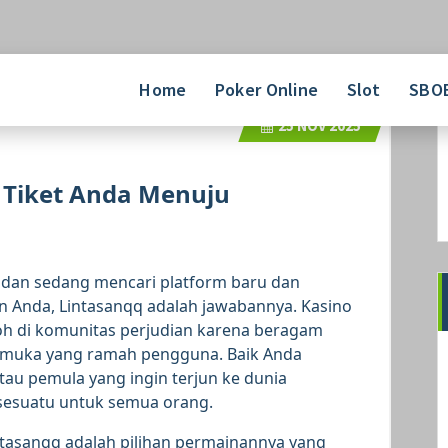
Home
Poker Online
Slot
SBO
25
NOV 2025
: Tiket Anda Menuju
 dan sedang mencari platform baru dan
 Anda, Lintasanqq adalah jawabannya. Kasino
oh di komunitas perjudian karena beragam
armuka yang ramah pengguna. Baik Anda
au pemula yang ingin terjun ke dunia
 sesuatu untuk semua orang.
intasanqq adalah pilihan permainannya yang