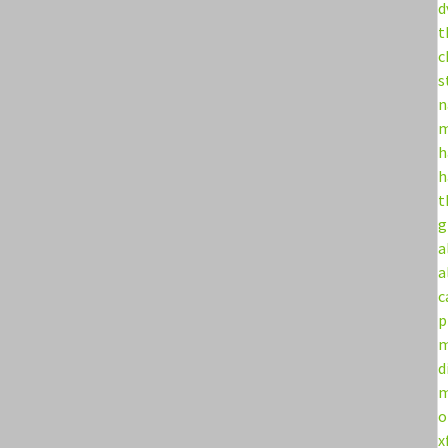
d
t
c
s
n
m
h
h
t
g
a
a
c
p
m
d
m
o
x