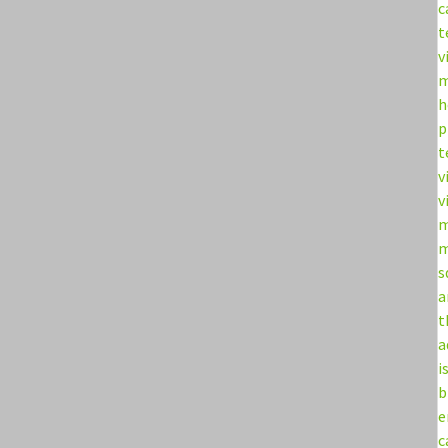
c
t
v
m
h
p
t
v
v
m
m
s
a
t
a
i
b
e
c