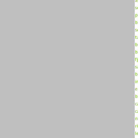
a
s
p
b
s
t
b
b
f
s
b
i
e
b
c
c
n
r
l