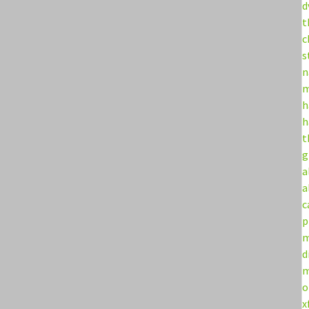
d
t
c
s
n
m
h
h
t
g
a
a
c
p
m
d
m
o
x