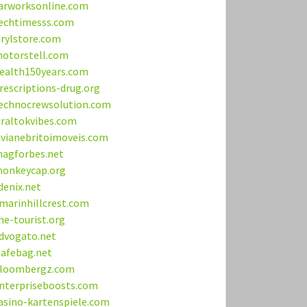
arworksonline.com
echtimesss.com
irylstore.com
otorstell.com
ealth150years.com
rescriptions-drug.org
echnocrewsolution.com
iraltokvibes.com
ivianebritoimoveis.com
agforbes.net
onkeycap.org
denix.net
marinhillcrest.com
he-tourist.org
dvogato.net
safebag.net
loombergz.com
nterpriseboosts.com
asino-kartenspiele.com