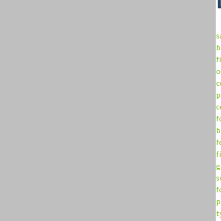
s
b
f
o
c
p
c
f
b
f
f
g
s
f
p
t