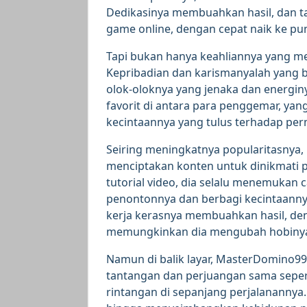
Dedikasinya membuahkan hasil, dan t
game online, dengan cepat naik ke pu
Tapi bukan hanya keahliannya yang m
Kepribadian dan karismanyalah yang
olok-oloknya yang jenaka dan energin
favorit di antara para penggemar, yan
kecintaannya yang tulus terhadap per
Seiring meningkatnya popularitasny
menciptakan konten untuk dinikmati p
tutorial video, dia selalu menemukan 
penontonnya dan berbagi kecintaanny
kerja kerasnya membuahkan hasil, de
memungkinkan dia mengubah hobinya 
Namun di balik layar, MasterDomino99
tantangan dan perjuangan sama sepert
rintangan di sepanjang perjalanannya