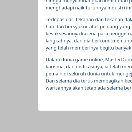
hingga menyeimbangkan kehidupan pri
menghadapi naik turunnya industri in
Terlepas dari tekanan dan tekanan d
hati dan bersyukur atas peluang yang
kesuksesannya karena para penggemar
langkahnya, dan dia berkomitmen un
yang telah memberinya begitu banyak 
Dalam dunia game online, MasterDomin
karisma, dan dedikasinya, ia telah me
pemain di seluruh dunia untuk menge
Dan selama dia terus membagikan kec
warisannya akan tetap ada selama be