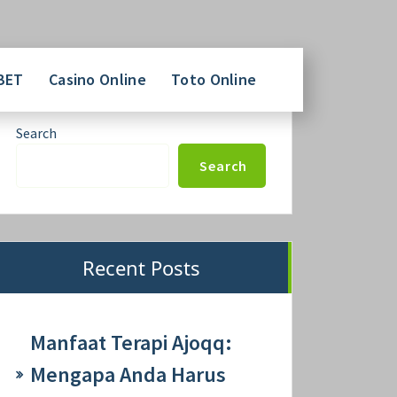
BET
Casino Online
Toto Online
Search
Search
Recent Posts
Manfaat Terapi Ajoqq:
Mengapa Anda Harus