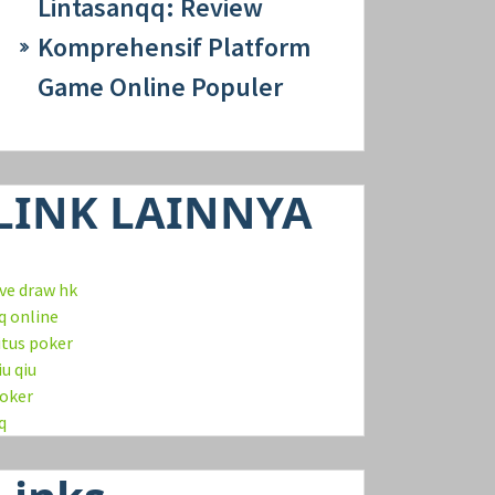
Lintasanqq: Review
Komprehensif Platform
Game Online Populer
LINK LAINNYA
ive draw hk
q online
itus poker
iu qiu
oker
q