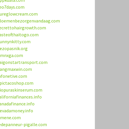
ppkuala.com
eo7days.com
ureglowcream.com
loemenbezorgenvandaag.com
ecrettohairgrowth.com
asteofthaitogo.com
unnynkitty.com
ezopasnik.org
jmnxga.com
aigonstartransport.com
angmaxwin.com
nfonetive.com
pictacoshop.com
iopuraskinserum.com
aliforniafinances.info
anadafinance.info
evadamoney.info
imene.com
edepanneur-pigalle.com