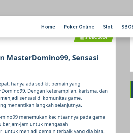
Home
Poker Online
Slot
SBO
3
DEC 2024
pan MasterDomino99, Sensasi
epat, hanya ada sedikit pemain yang
Domino99. Dengan keterampilan, karisma, dan
h menjadi sensasi di komunitas game,
g menantikan langkah selanjutnya.
erDomino99 menemukan kecintaannya pada game
tu berjam-jam untuk mengasah
ri untuk menjadi pemain terbaik yang dia bisa.