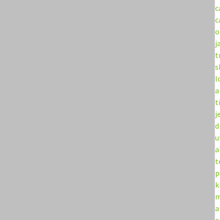
c
c
o
j
t
s
l
a
t
j
d
u
a
t
p
k
m
a