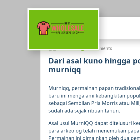
Skip
to
content
PKV Games adalah tempat
terbaik untuk bermain poker
online. Nikmati permainan poker
Admin
0 Comments
dengan fitur unggulan dan
peluang menang yang tinggi.
Dari asal kuno hingga p
murniqq
Murniqq, permainan papan tradisional
baru ini mengalami kebangkitan popula
sebagai Sembilan Pria Morris atau Mill
sudah ada sejak ribuan tahun.
Asal usul MurniQQ dapat ditelusuri ke
para arkeolog telah menemukan papan
Permainan ini dimainkan oleh dua pe