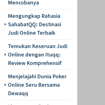
Mencobanya
Mengungkap Rahasia
SahabatQQ: Destinasi
Judi Online Terbaik
Temukan Keseruan Judi
Online dengan Ituqq:
Review Komprehensif
Menjelajahi Dunia Poker
Online Seru Bersama
Dewaqq