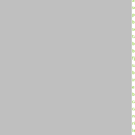
a
s
p
b
s
t
b
b
f
s
b
i
e
b
c
c
n
r
l