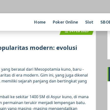
Home
Poker Online
Slot
SBO
14
FEB 2025
opularitas modern: evolusi
 yang berasal dari Mesopotamia kuno, baru -
ritas di era modern. Gim ini, yang juga dikenal
, memiliki sejarah panjang dan bertingkat yang
mbali ke sekitar 1400 SM di Asyur kuno, di mana
 permainan terukir menjadi lempengan batu.
main yang masing -masing mengendalikan