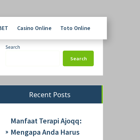
BET
Casino Online
Toto Online
Search
Search
Recent Posts
Manfaat Terapi Ajoqq:
Mengapa Anda Harus