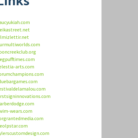
Links
aucyukiah.com
eikastreet.net
ilmizlettir.net
urmultiworlds.com
ooncreekclub.org
egpufftimes.com
elestia-arts.com
orumchampions.com
luebargames.com
estivaldelamalou.com
irstsigninnovations.com
arberdodge.com
wim-wears.com
orgrantedmedia.com
eolpstar.com
ylerscustomdesign.com