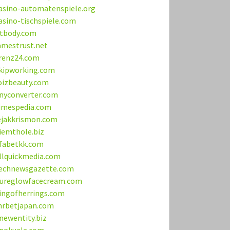
asino-automatenspiele.org
asino-tischspiele.com
tbody.com
amestrust.net
renz24.com
kipworking.com
oizbeauty.com
nyconverter.com
imespedia.com
ejakkrismon.com
iemthole.biz
fabetkk.com
llquickmedia.com
echnewsgazette.com
ureglowfacecream.com
ingofherrings.com
rbetjapan.com
newentity.biz