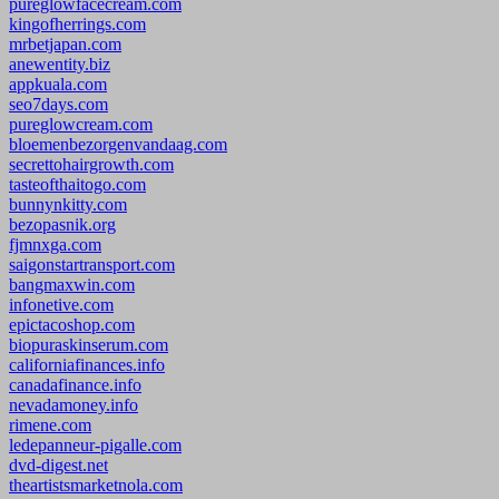
pureglowfacecream.com
kingofherrings.com
mrbetjapan.com
anewentity.biz
appkuala.com
seo7days.com
pureglowcream.com
bloemenbezorgenvandaag.com
secrettohairgrowth.com
tasteofthaitogo.com
bunnynkitty.com
bezopasnik.org
fjmnxga.com
saigonstartransport.com
bangmaxwin.com
infonetive.com
epictacoshop.com
biopuraskinserum.com
californiafinances.info
canadafinance.info
nevadamoney.info
rimene.com
ledepanneur-pigalle.com
dvd-digest.net
theartistsmarketnola.com