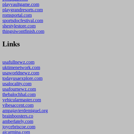
playvaultgame.com
playgrandresorts.com
romsportal.com
sportsdocfestival.com
shestylestore.com
thingsiwontfinish.com
Links
usafullnewz.com
uktimenetwork.com
usaworldnewz.com
todayusaexplore.com
usalocality.com
usafournewz.com
thebalochhal.com
vehicularmaster.com
vibesaccent.com
ampajavierdemiguel.org
brainboosters.co
amberlately.com
joycebriscoe.com
aicarmina.com