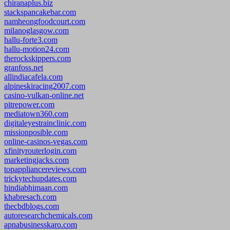
chiranaplus.biz
stackspancakebar.com
namheongfoodcourt.com
milanoglasgow.com
hallu-forte3.com
hallu-motion24.com
therockskippers.com
granfoss.net
allindiacafela.com
alpineskiracing2007.com
casino-vulkan-online.net
pitrepower.com
mediatown360.com
digitaleyestrainclinic.com
missionposible.com
online-casinos-vegas.com
xfinityrouterlogin.com
marketingjacks.com
topappliancereviews.com
trickytechupdates.com
hindiabhimaan.com
khabresach.com
thecbdblogs.com
autoresearchchemicals.com
apnabusinesskaro.com