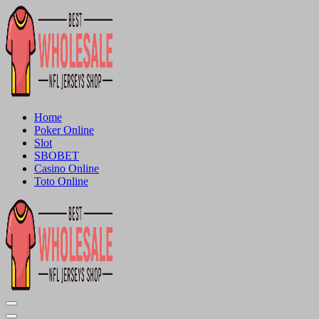
Skip
to
content
PKV Games adalah tempat terbaik untuk bermain poker online.
Home
Nikmati permainan poker dengan fitur unggulan dan peluang menang
Poker Online
yang tinggi.
Slot
SBOBET
Casino Online
Toto Online
PKV Games adalah tempat terbaik untuk bermain poker online.