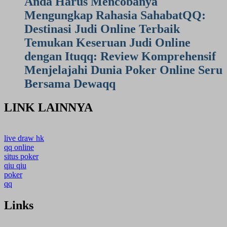
Anda Harus Mencobanya
Mengungkap Rahasia SahabatQQ:
Destinasi Judi Online Terbaik
Temukan Keseruan Judi Online
dengan Ituqq: Review Komprehensif
Menjelajahi Dunia Poker Online Seru
Bersama Dewaqq
LINK LAINNYA
live draw hk
qq online
situs poker
qiu qiu
poker
qq
Links