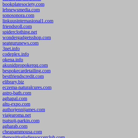
bookplatesociety.com
lebnewsmedia.com
sonosonora.com
linkuusinternasional1.com
friendsroll.com
spiderclothing.net
wondergadgetsshop.com
seatgurunews.com
3net.info
codeplex.info
okena.info
akunidpropokerqq.com
bespokecardetailing.com
bestfriendscredit.com
elibrary.biz
eczema-naturalcures.com
astro-bath.com
aghapal.com
altu-expo.com
authorjennijames.com
viajearoma.net
tsutsuji-parkin.com
agharab.com
cheapammousa.com
thepositiveladiessoccerclub.com