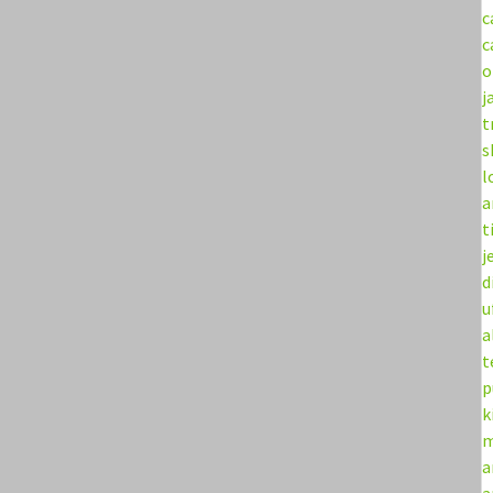
c
c
o
j
t
s
l
a
t
j
d
u
a
t
p
k
m
a