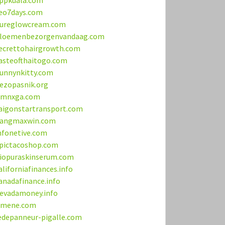
ppkuala.com
eo7days.com
ureglowcream.com
loemenbezorgenvandaag.com
ecrettohairgrowth.com
asteofthaitogo.com
unnynkitty.com
ezopasnik.org
jmnxga.com
aigonstartransport.com
angmaxwin.com
nfonetive.com
pictacoshop.com
iopuraskinserum.com
aliforniafinances.info
anadafinance.info
evadamoney.info
imene.com
edepanneur-pigalle.com