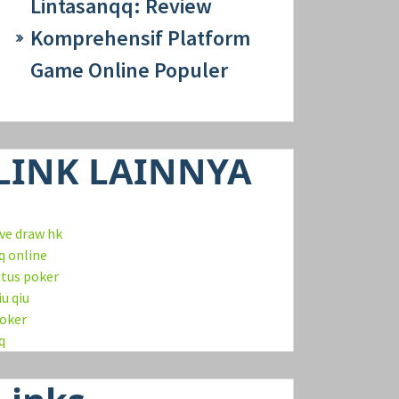
Lintasanqq: Review
Komprehensif Platform
Game Online Populer
LINK LAINNYA
ive draw hk
q online
itus poker
iu qiu
oker
q