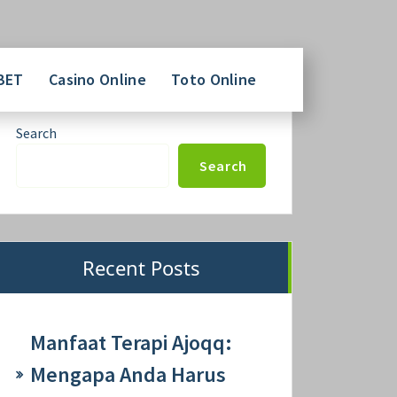
BET
Casino Online
Toto Online
Search
Search
Recent Posts
Manfaat Terapi Ajoqq:
Mengapa Anda Harus