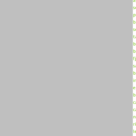
a
s
p
b
s
t
b
b
f
s
b
i
e
b
c
c
n
r
l