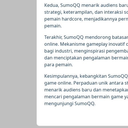
Kedua, SumoQQ menarik audiens baru 
strategi, keterampilan, dan interaksi
pemain hardcore, menjadikannya perm
pemain.
Terakhir, SumoQQ mendorong batasan
online. Mekanisme gameplay inovatif 
bagi industri, menginspirasi pengemba
dan menciptakan pengalaman bermain
para pemain.
Kesimpulannya, kebangkitan SumoQQ
game online. Perpaduan unik antara str
menarik audiens baru dan menetapkan s
mencari pengalaman bermain game ya
mengunjungi SumoQQ.