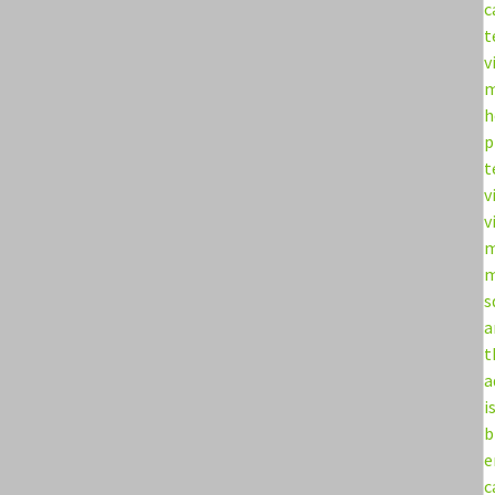
c
t
v
m
h
p
t
v
v
m
m
s
a
t
a
i
b
e
c