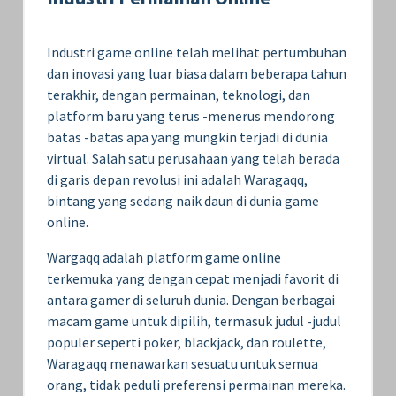
Industri game online telah melihat pertumbuhan
dan inovasi yang luar biasa dalam beberapa tahun
terakhir, dengan permainan, teknologi, dan
platform baru yang terus -menerus mendorong
batas -batas apa yang mungkin terjadi di dunia
virtual. Salah satu perusahaan yang telah berada
di garis depan revolusi ini adalah Waragaqq,
bintang yang sedang naik daun di dunia game
online.
Wargaqq adalah platform game online
terkemuka yang dengan cepat menjadi favorit di
antara gamer di seluruh dunia. Dengan berbagai
macam game untuk dipilih, termasuk judul -judul
populer seperti poker, blackjack, dan roulette,
Waragaqq menawarkan sesuatu untuk semua
orang, tidak peduli preferensi permainan mereka.