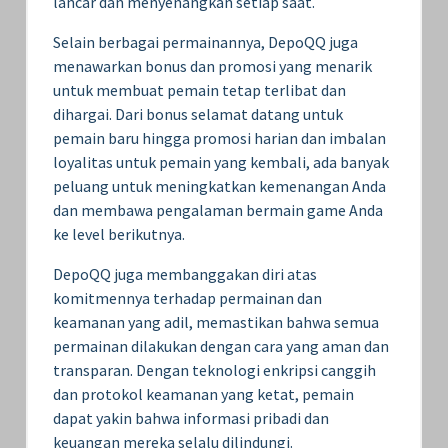
lancar dan menyenangkan setiap saat.
Selain berbagai permainannya, DepoQQ juga
menawarkan bonus dan promosi yang menarik
untuk membuat pemain tetap terlibat dan
dihargai. Dari bonus selamat datang untuk
pemain baru hingga promosi harian dan imbalan
loyalitas untuk pemain yang kembali, ada banyak
peluang untuk meningkatkan kemenangan Anda
dan membawa pengalaman bermain game Anda
ke level berikutnya.
DepoQQ juga membanggakan diri atas
komitmennya terhadap permainan dan
keamanan yang adil, memastikan bahwa semua
permainan dilakukan dengan cara yang aman dan
transparan. Dengan teknologi enkripsi canggih
dan protokol keamanan yang ketat, pemain
dapat yakin bahwa informasi pribadi dan
keuangan mereka selalu dilindungi.