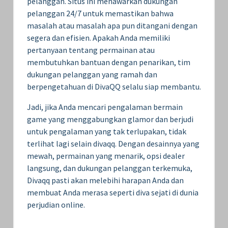
pelanggan. Situs ini menawarkan dukungan
pelanggan 24/7 untuk memastikan bahwa
masalah atau masalah apa pun ditangani dengan
segera dan efisien. Apakah Anda memiliki
pertanyaan tentang permainan atau
membutuhkan bantuan dengan penarikan, tim
dukungan pelanggan yang ramah dan
berpengetahuan di DivaQQ selalu siap membantu.
Jadi, jika Anda mencari pengalaman bermain
game yang menggabungkan glamor dan berjudi
untuk pengalaman yang tak terlupakan, tidak
terlihat lagi selain divaqq. Dengan desainnya yang
mewah, permainan yang menarik, opsi dealer
langsung, dan dukungan pelanggan terkemuka,
Divaqq pasti akan melebihi harapan Anda dan
membuat Anda merasa seperti diva sejati di dunia
perjudian online.