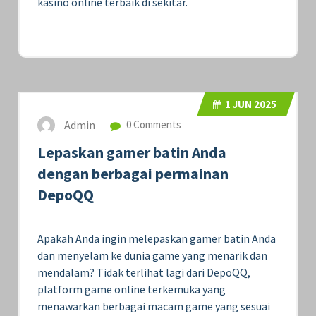
kasino online terbaik di sekitar.
1
JUN 2025
Admin
0 Comments
Lepaskan gamer batin Anda
dengan berbagai permainan
DepoQQ
Apakah Anda ingin melepaskan gamer batin Anda
dan menyelam ke dunia game yang menarik dan
mendalam? Tidak terlihat lagi dari DepoQQ,
platform game online terkemuka yang
menawarkan berbagai macam game yang sesuai