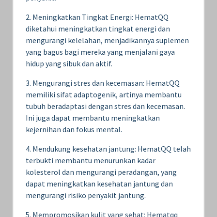
2. Meningkatkan Tingkat Energi: HematQQ
diketahui meningkatkan tingkat energi dan
mengurangi kelelahan, menjadikannya suplemen
yang bagus bagi mereka yang menjalani gaya
hidup yang sibuk dan aktif.
3. Mengurangi stres dan kecemasan: HematQQ
memiliki sifat adaptogenik, artinya membantu
tubuh beradaptasi dengan stres dan kecemasan.
Ini juga dapat membantu meningkatkan
kejernihan dan fokus mental.
4. Mendukung kesehatan jantung: HematQQ telah
terbukti membantu menurunkan kadar
kolesterol dan mengurangi peradangan, yang
dapat meningkatkan kesehatan jantung dan
mengurangi risiko penyakit jantung.
5. Mempromosikan kulit yang sehat: Hematqq