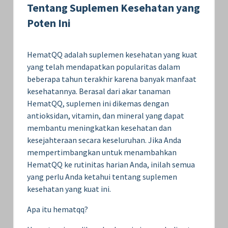
Tentang Suplemen Kesehatan yang
Poten Ini
HematQQ adalah suplemen kesehatan yang kuat
yang telah mendapatkan popularitas dalam
beberapa tahun terakhir karena banyak manfaat
kesehatannya. Berasal dari akar tanaman
HematQQ, suplemen ini dikemas dengan
antioksidan, vitamin, dan mineral yang dapat
membantu meningkatkan kesehatan dan
kesejahteraan secara keseluruhan. Jika Anda
mempertimbangkan untuk menambahkan
HematQQ ke rutinitas harian Anda, inilah semua
yang perlu Anda ketahui tentang suplemen
kesehatan yang kuat ini.
Apa itu hematqq?