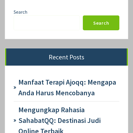
Search
Search
Recent Posts
Manfaat Terapi Ajoqq: Mengapa
Anda Harus Mencobanya
Mengungkap Rahasia
SahabatQQ: Destinasi Judi
Online Terbaik