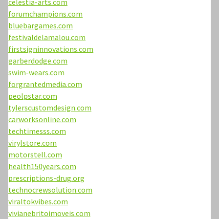
celestia-arts.com
forumchampions.com
bluebargames.com
festivaldelamalou.com
firstsigninnovations.com
garberdodge.com
swim-wears.com
forgrantedmedia.com
peolpstar.com
tylerscustomdesign.com
carworksonline.com
techtimesss.com
virylstore.com
motorstell.com
health150years.com
prescriptions-drug.org
technocrewsolution.com
viraltokvibes.com
vivianebritoimoveis.com