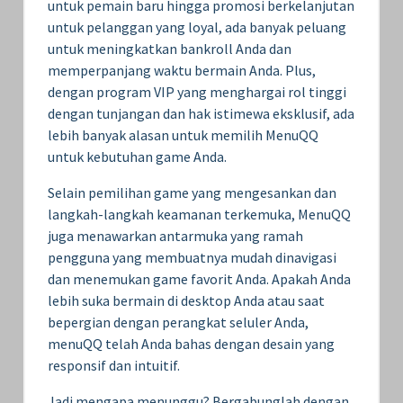
untuk pemain baru hingga promosi berkelanjutan
untuk pelanggan yang loyal, ada banyak peluang
untuk meningkatkan bankroll Anda dan
memperpanjang waktu bermain Anda. Plus,
dengan program VIP yang menghargai rol tinggi
dengan tunjangan dan hak istimewa eksklusif, ada
lebih banyak alasan untuk memilih MenuQQ
untuk kebutuhan game Anda.
Selain pemilihan game yang mengesankan dan
langkah-langkah keamanan terkemuka, MenuQQ
juga menawarkan antarmuka yang ramah
pengguna yang membuatnya mudah dinavigasi
dan menemukan game favorit Anda. Apakah Anda
lebih suka bermain di desktop Anda atau saat
bepergian dengan perangkat seluler Anda,
menuQQ telah Anda bahas dengan desain yang
responsif dan intuitif.
Jadi mengapa menunggu? Bergabunglah dengan