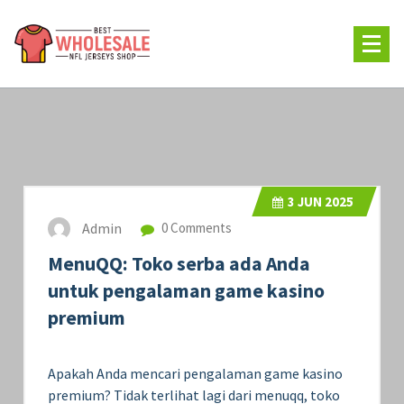
Skip
to
content
PKV Games adalah tempat terbaik untuk bermain poker online. Nikmati permainan poker dengan
fitur unggulan dan peluang menang yang tinggi.
3
JUN 2025
Admin
0 Comments
MenuQQ: Toko serba ada Anda
untuk pengalaman game kasino
premium
Apakah Anda mencari pengalaman game kasino
premium? Tidak terlihat lagi dari menuqq, toko