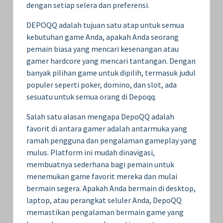
dengan setiap selera dan preferensi.
DEPOQQ adalah tujuan satu atap untuk semua
kebutuhan game Anda, apakah Anda seorang
pemain biasa yang mencari kesenangan atau
gamer hardcore yang mencari tantangan. Dengan
banyak pilihan game untuk dipilih, termasuk judul
populer seperti poker, domino, dan slot, ada
sesuatu untuk semua orang di Depoqq.
Salah satu alasan mengapa DepoQQ adalah
favorit di antara gamer adalah antarmuka yang
ramah pengguna dan pengalaman gameplay yang
mulus. Platform ini mudah dinavigasi,
membuatnya sederhana bagi pemain untuk
menemukan game favorit mereka dan mulai
bermain segera. Apakah Anda bermain di desktop,
laptop, atau perangkat seluler Anda, DepoQQ
memastikan pengalaman bermain game yang