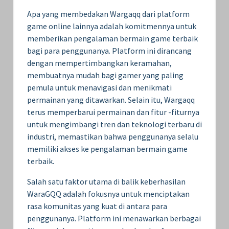
Apa yang membedakan Wargaqq dari platform
game online lainnya adalah komitmennya untuk
memberikan pengalaman bermain game terbaik
bagi para penggunanya. Platform ini dirancang
dengan mempertimbangkan keramahan,
membuatnya mudah bagi gamer yang paling
pemula untuk menavigasi dan menikmati
permainan yang ditawarkan. Selain itu, Wargaqq
terus memperbarui permainan dan fitur -fiturnya
untuk mengimbangi tren dan teknologi terbaru di
industri, memastikan bahwa penggunanya selalu
memiliki akses ke pengalaman bermain game
terbaik.
Salah satu faktor utama di balik keberhasilan
WaraGQQ adalah fokusnya untuk menciptakan
rasa komunitas yang kuat di antara para
penggunanya. Platform ini menawarkan berbagai